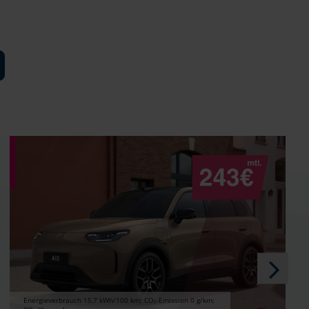
Energieverbrauch 15,7 kWh/100 km; CO₂-Emission 0 g/km;