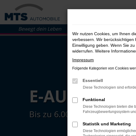
Zum
Hauptinhalt
springen
Wir nutzen Cookies, um Ihnen d
verbessern. Wir berücksichtigen 
Einwilligung geben. Wenn Sie zu 
widerrufen. Weitere Information
Impressum
Folgende Kategorien von Cookies werd
Essentiell
E-AUTO FÖR
Diese Technologien sind erforde
Funktional
Diese Technologien bieten die b
Bis zu 6.000€ Bonus!
Fahrzeugbewertungssystem und w
Statistik und Marketing
Diese Technologien ermöglichen