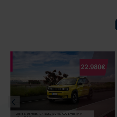
Energieverbrauch 17,4 kWh /100 km; CO2-Emission 0