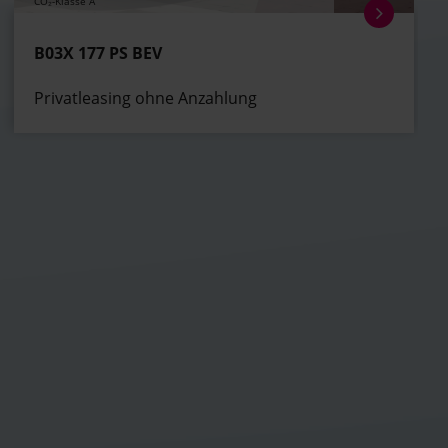
CO₂-Klasse A
B03X 177 PS BEV
Privatleasing ohne Anzahlung