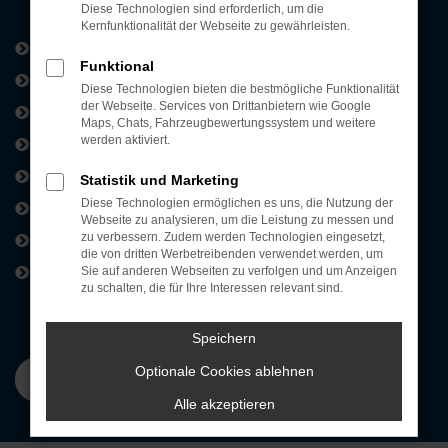
Diese Technologien sind erforderlich, um die
Kernfunktionalität der Webseite zu gewährleisten.
Kontakt und Öffnungszeiten
Funktional
Neuwagen-Konfigurator
Diese Technologien bieten die bestmögliche Funktionalität
der Webseite. Services von Drittanbietern wie Google
Servicetermin buchen
Maps, Chats, Fahrzeugbewertungssystem und weitere
werden aktiviert.
Probefahrt vereinbaren
Fahrzeug-Showroom
Statistik und Marketing
Diese Technologien ermöglichen es uns, die Nutzung der
Unsere Standorte
Webseite zu analysieren, um die Leistung zu messen und
Werkstattleistungen
zu verbessern. Zudem werden Technologien eingesetzt,
die von dritten Werbetreibenden verwendet werden, um
Karriere
Sie auf anderen Webseiten zu verfolgen und um Anzeigen
zu schalten, die für Ihre Interessen relevant sind.
Speichern
Optionale Cookies ablehnen
Alle akzeptieren