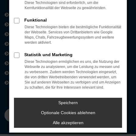
Diese Technologien sind erforderlich, um die
Kernfunktionalität der Webseite zu gewährleisten.
Kontakt und Öffnungszeiten
Funktional
Neuwagen-Konfigurator
Diese Technologien bieten die bestmögliche Funktionalität
der Webseite. Services von Drittanbietern wie Google
Servicetermin buchen
Maps, Chats, Fahrzeugbewertungssystem und weitere
werden aktiviert.
Probefahrt vereinbaren
Fahrzeug-Showroom
Statistik und Marketing
Diese Technologien ermöglichen es uns, die Nutzung der
Unsere Standorte
Webseite zu analysieren, um die Leistung zu messen und
Werkstattleistungen
zu verbessern. Zudem werden Technologien eingesetzt,
die von dritten Werbetreibenden verwendet werden, um
Karriere
Sie auf anderen Webseiten zu verfolgen und um Anzeigen
zu schalten, die für Ihre Interessen relevant sind.
Speichern
Optionale Cookies ablehnen
Alle akzeptieren