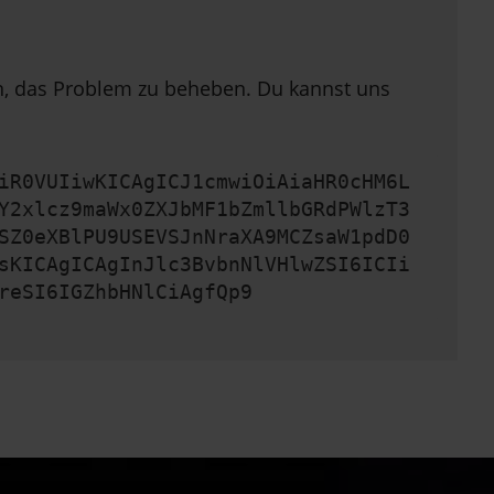
en, das Problem zu beheben. Du kannst uns
iR0VUIiwKICAgICJ1cmwiOiAiaHR0cHM6L
Y2xlcz9maWx0ZXJbMF1bZmllbGRdPWlzT3
SZ0eXBlPU9USEVSJnNraXA9MCZsaW1pdD0
sKICAgICAgInJlc3BvbnNlVHlwZSI6ICIi
reSI6IGZhbHNlCiAgfQp9