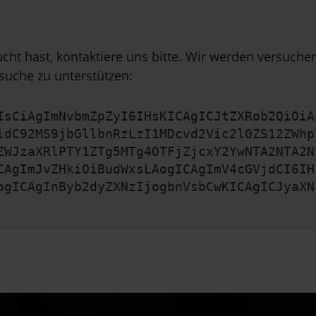
cht hast, kontaktiere uns bitte. Wir werden versuch
suche zu unterstützen:
IsCiAgImNvbmZpZyI6IHsKICAgICJtZXRob2QiOiA
ldC92MS9jbGllbnRzLzI1MDcvd2Vic2l0ZS12ZWhp
ZWJzaXRlPTY1ZTg5MTg4OTFjZjcxY2YwNTA2NTA2N
CAgImJvZHkiOiBudWxsLAogICAgImV4cGVjdCI6IH
ogICAgInByb2dyZXNzIjogbnVsbCwKICAgICJyaXN