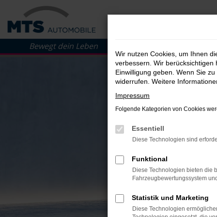
Zum
Hauptinhalt
springen
Wir nutzen Cookies, um Ihnen d
verbessern. Wir berücksichtigen 
Einwilligung geben. Wenn Sie zu 
widerrufen. Weitere Information
Impressum
Folgende Kategorien von Cookies werd
Essentiell
Diese Technologien sind erforde
Funktional
Diese Technologien bieten die b
Fahrzeugbewertungssystem und w
Statistik und Marketing
Diese Technologien ermöglichen