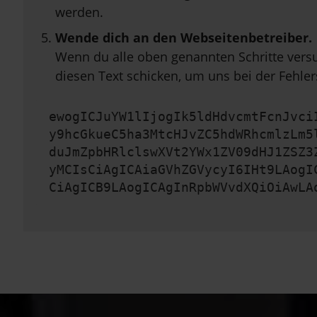
werden.
Wende dich an den Webseitenbetreiber.
Wenn du alle oben genannten Schritte versu
diesen Text schicken, um uns bei der Fehler
ewogICJuYW1lIjogIk5ldHdvcmtFcnJvci
y9hcGkueC5ha3MtcHJvZC5hdWRhcmlzLm5
duJmZpbHRlclswXVt2YWx1ZV09dHJ1ZSZ3
yMCIsCiAgICAiaGVhZGVycyI6IHt9LAogI
CiAgICB9LAogICAgInRpbWVvdXQiOiAwLA