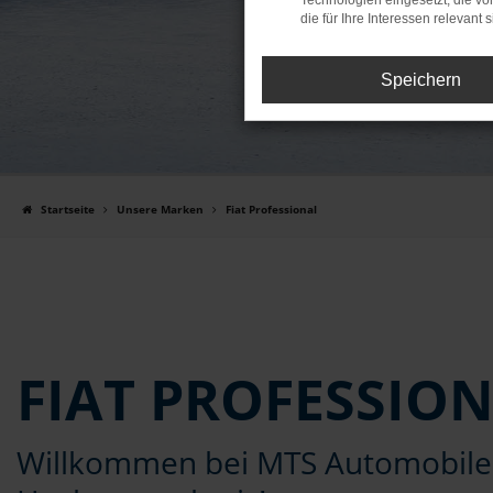
Technologien eingesetzt, die v
die für Ihre Interessen relevant s
Speichern
Startseite
Unsere Marken
Fiat Professional
FIAT PROFESSIO
Willkommen bei MTS Automobile 