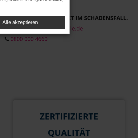
rfolgen und um Anzeigen zu schalten,
PERSÖNLICHER KONTAKT IM SCHADENSFALL.
Alle akzeptieren
clever-care@mts-mobile.de
0800 000 4660
ZERTIFIZIERTE
QUALITÄT