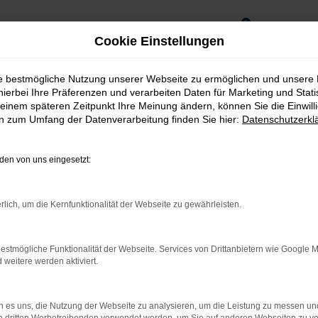
0
Cookie Einstellungen
ie bestmögliche Nutzung unserer Webseite zu ermöglichen und unsere
hierbei Ihre Präferenzen und verarbeiten Daten für Marketing und Stati
einem späteren Zeitpunkt Ihre Meinung ändern, können Sie die Einwillig
en zum Umfang der Datenverarbeitung finden Sie hier:
Datenschutzerkl
en von uns eingesetzt:
rlich, um die Kernfunktionalität der Webseite zu gewährleisten.
 getroffen. Denn mit dem Autokauf bei
estmögliche Funktionalität der Webseite. Services von Drittanbietern wie Google 
eitere werden aktiviert.
mit Qualität. Das sichern wir Ihnen
u.
 es uns, die Nutzung der Webseite zu analysieren, um die Leistung zu messen u