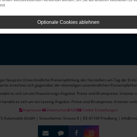
on dritten Werbetreibenden verwendet werden, um Sie auf anderen Webseiten zu ve
-Konfigurator
Unsere Standorte
ind.
ermin buchen
Werkstattleistungen
Optionale Cookies ablehnen
rt vereinbaren
Karriere
er Neupreis (Unverbindliche Preisempfehlung des Herstellers am Tag der Erstz
arnis errechnet sich gegenüber der ehemaligen unverbindlichen Preisempfehlun
andelt es sich um ein Finanzierungs-Angebot. Preise sind Bruttopreise. Irrtümer 
i handelt es sich um ein Leasing-Angebot. Preise sind Bruttopreise. Irrtümer vor
Impressum
Datenschutz
AGB
Cookie Einstellungen
S Automobile GmbH | Strassheimer Strasse 8 | DE-61169 Friedberg | info@mts