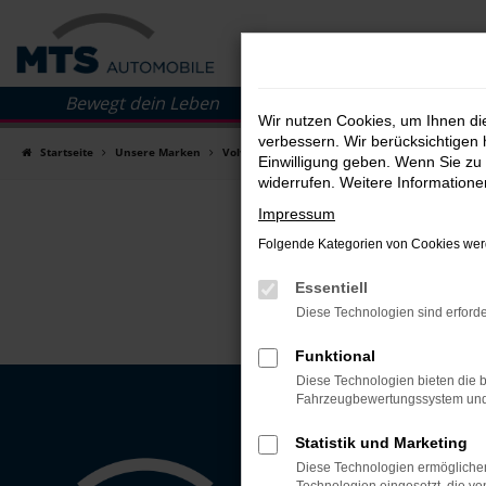
Wir nutzen Cookies, um Ihnen d
verbessern. Wir berücksichtigen 
Zum
Startseite
Unsere Marken
Volvo
Volvo Winterkompletträder
Einwilligung geben. Wenn Sie zu 
Hauptinhalt
widerrufen. Weitere Information
springen
Impressum
Folgende Kategorien von Cookies werd
Essentiell
Diese Technologien sind erforde
Funktional
Diese Technologien bieten die b
Fahrzeugbewertungssystem und w
Statistik und Marketing
Kontakt 
Diese Technologien ermöglichen