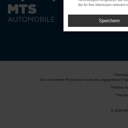
Technologien eingesetzt, die v
Neuwagen
die für Ihre Interessen relevant s
Servicet
Speichern
Probefah
Ehemalig
1
Der errechnete Preisvorteil sowie die angegebene Ersp
2
Hierbei h
3
Hierbe
© 2026 MT