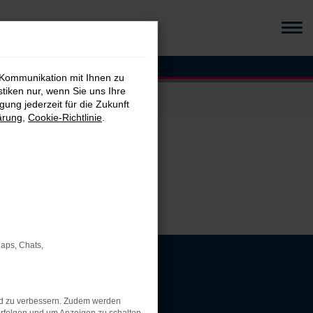
 Kommunikation mit Ihnen zu
stiken nur, wenn Sie uns Ihre
ung jederzeit für die Zukunft
ärung
,
Cookie-Richtlinie
.
Maps, Chats,
nd zu verbessern. Zudem werden