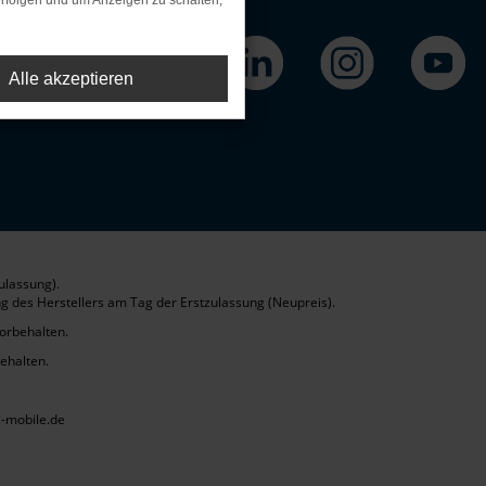
rfolgen und um Anzeigen zu schalten,
Alle akzeptieren
ulassung).
g des Herstellers am Tag der Erstzulassung (Neupreis).
vorbehalten.
behalten.
-mobile.de