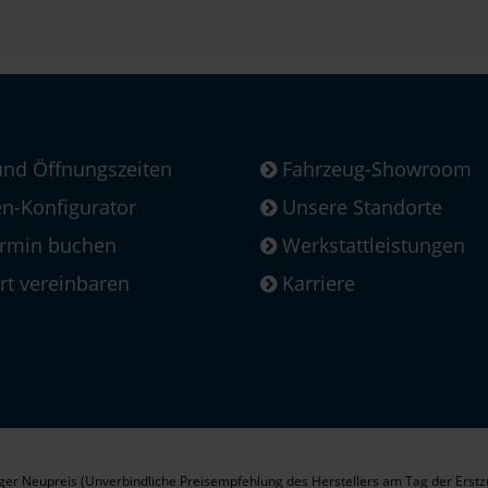
und Öffnungszeiten
Fahrzeug-Showroom
-Konfigurator
Unsere Standorte
ermin buchen
Werkstattleistungen
rt vereinbaren
Karriere
er Neupreis (Unverbindliche Preisempfehlung des Herstellers am Tag der Erstz