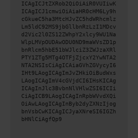
ICAgICJtZXRob2QiOiAiR0VUIiwK
ICAgICJ1cmwiOiAiaHR0cHM6Ly9h
cGkueC5ha3MtcHJvZC5hdWRhcmlz
Lm5ldC92MS9jbGllbnRzLzI1MDcv
d2Vic2l0ZS12ZWhpY2xlcy9WU1Na
WlpLMVpOUDAwODU0ND9maWVsZD1p
bnRlcm5hbE51bWJlciZ3ZWJzaXRl
PTY1ZTg5MTg4OTFjZjcxY2YwNTA2
NTA2NSIsCiAgICAiaGVhZGVycyI6
IHt9LAogICAgImJvZHkiOiBudWxs
LAogICAgImV4cGVjdCI6IHsKICAg
ICAgInJlc3BvbnNlVHlwZSI6ICIi
CiAgICB9LAogICAgInRpbWVvdXQi
OiAwLAogICAgInByb2dyZXNzIjog
bnVsbCwKICAgICJyaXNreSI6IGZh
bHNlCiAgfQp9