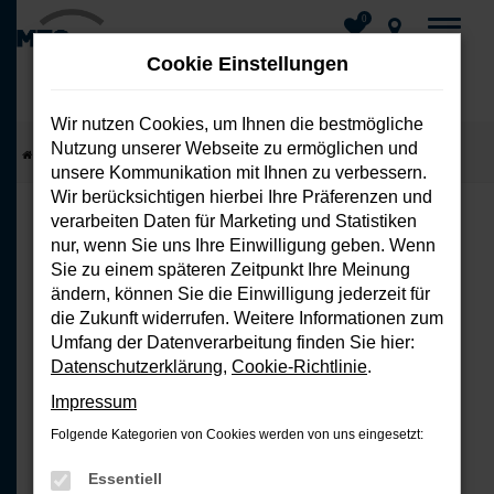
0
Cookie Einstellungen
Wir nutzen Cookies, um Ihnen die bestmögliche
Nutzung unserer Webseite zu ermöglichen und
Zum
Startseite
Fahrzeuge
Fahrzeug-Showroom
unsere Kommunikation mit Ihnen zu verbessern.
Hauptinhalt
Wir berücksichtigen hierbei Ihre Präferenzen und
springen
verarbeiten Daten für Marketing und Statistiken
nur, wenn Sie uns Ihre Einwilligung geben. Wenn
FEHLER: NETWORK ERROR
Sie zu einem späteren Zeitpunkt Ihre Meinung
ändern, können Sie die Einwilligung jederzeit für
Beim Laden ist ein Fehler aufgetreten.
die Zukunft widerrufen. Weitere Informationen zum
Hier sind ein paar Tipps, die dir helfen
Umfang der Datenverarbeitung finden Sie hier:
können:
Datenschutzerklärung
,
Cookie-Richtlinie
.
Impressum
Überprüfe deine Firewall und
Folgende Kategorien von Cookies werden von uns eingesetzt:
deine Internetverbindung.
Laden andere Webseiten, zum
Essentiell