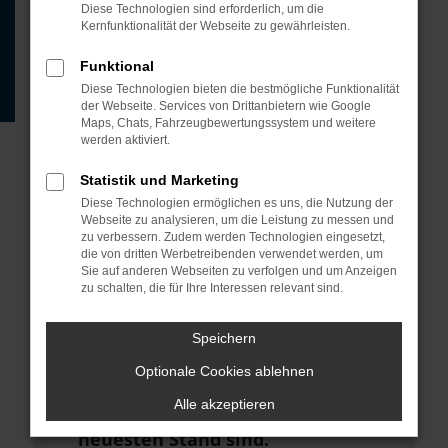
Beispiel deine Suchmaschine?
Diese Technologien sind erforderlich, um die
Kernfunktionalität der Webseite zu gewährleisten.
Prüfe deine
Browsererweiterungen.
Funktional
Diese Technologien bieten die bestmögliche Funktionalität
Manche Erweiterungen, wie
der Webseite. Services von Drittanbietern wie Google
Werbeblocker, können das Laden
Maps, Chats, Fahrzeugbewertungssystem und weitere
werden aktiviert.
bestimmter Seiten verhindern.
Funktioniert die Seite in einem
Statistik und Marketing
anderen Browser oder in einem
Diese Technologien ermöglichen es uns, die Nutzung der
Webseite zu analysieren, um die Leistung zu messen und
privaten Fenster?
zu verbessern. Zudem werden Technologien eingesetzt,
die von dritten Werbetreibenden verwendet werden, um
Starte dein Gerät neu.
Sie auf anderen Webseiten zu verfolgen und um Anzeigen
zu schalten, die für Ihre Interessen relevant sind.
Das kann manchmal helfen,
vorübergehende Probleme zu
Speichern
beheben.
Optionale Cookies ablehnen
Stelle sicher, dass dein Browser
Alle akzeptieren
und dein Betriebssystem auf dem
neuesten Stand sind.