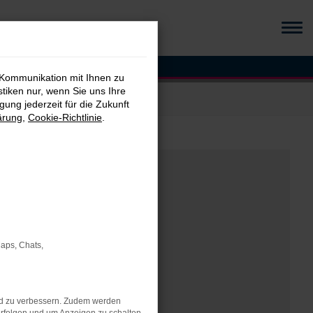
 Kommunikation mit Ihnen zu
stiken nur, wenn Sie uns Ihre
ung jederzeit für die Zukunft
ärung
,
Cookie-Richtlinie
.
Maps, Chats,
nd zu verbessern. Zudem werden