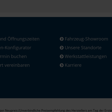
und Öffnungszeiten
Fahrzeug-Showroom
-Konfigurator
Unsere Standorte
ermin buchen
Werkstattleistungen
rt vereinbaren
Karriere
er Neupreis (Unverbindliche Preisempfehlung des Herstellers am Tag der Erstz