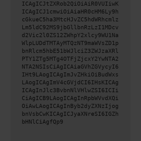
ICAgICJtZXRob2QiOiAiR0VUIiwK
ICAgICJ1cmwiOiAiaHR0cHM6Ly9h
cGkueC5ha3MtcHJvZC5hdWRhcmlz
Lm5ldC92MS9jbGllbnRzLzI1MDcv
d2Vic2l0ZS12ZWhpY2xlcy9WU1Na
WlpLUDdTMTAyMTQzNT9maWVsZD1p
bnRlcm5hbE51bWJlciZ3ZWJzaXRl
PTY1ZTg5MTg4OTFjZjcxY2YwNTA2
NTA2NSIsCiAgICAiaGVhZGVycyI6
IHt9LAogICAgImJvZHkiOiBudWxs
LAogICAgImV4cGVjdCI6IHsKICAg
ICAgInJlc3BvbnNlVHlwZSI6ICIi
CiAgICB9LAogICAgInRpbWVvdXQi
OiAwLAogICAgInByb2dyZXNzIjog
bnVsbCwKICAgICJyaXNreSI6IGZh
bHNlCiAgfQp9