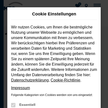
0
Cookie Einstellungen
Wir nutzen Cookies, um Ihnen die bestmögliche
Nutzung unserer Webseite zu ermöglichen und
Zum
Startseite
Fahrzeuge
Fahrzeug-Showroom
unsere Kommunikation mit Ihnen zu verbessern.
Hauptinhalt
Wir berücksichtigen hierbei Ihre Präferenzen und
springen
verarbeiten Daten für Marketing und Statistiken
nur, wenn Sie uns Ihre Einwilligung geben. Wenn
FEHLER: NETWORK ERROR
Sie zu einem späteren Zeitpunkt Ihre Meinung
ändern, können Sie die Einwilligung jederzeit für
Beim Laden ist ein Fehler aufgetreten.
die Zukunft widerrufen. Weitere Informationen zum
Hier sind ein paar Tipps, die dir helfen
Umfang der Datenverarbeitung finden Sie hier:
können:
Datenschutzerklärung
,
Cookie-Richtlinie
.
Impressum
Überprüfe deine Firewall und
Folgende Kategorien von Cookies werden von uns eingesetzt:
deine Internetverbindung.
Laden andere Webseiten, zum
Essentiell