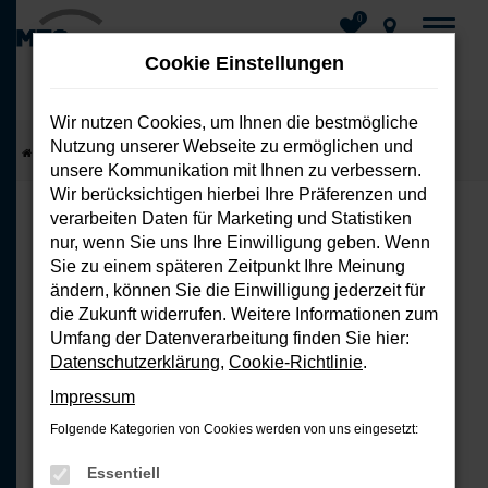
0
Cookie Einstellungen
Wir nutzen Cookies, um Ihnen die bestmögliche
Nutzung unserer Webseite zu ermöglichen und
Zum
Startseite
Fahrzeuge
Fahrzeug-Showroom
unsere Kommunikation mit Ihnen zu verbessern.
Hauptinhalt
Wir berücksichtigen hierbei Ihre Präferenzen und
springen
verarbeiten Daten für Marketing und Statistiken
nur, wenn Sie uns Ihre Einwilligung geben. Wenn
FEHLER: NETWORK ERROR
Sie zu einem späteren Zeitpunkt Ihre Meinung
ändern, können Sie die Einwilligung jederzeit für
Beim Laden ist ein Fehler aufgetreten.
die Zukunft widerrufen. Weitere Informationen zum
Hier sind ein paar Tipps, die dir helfen
Umfang der Datenverarbeitung finden Sie hier:
können:
Datenschutzerklärung
,
Cookie-Richtlinie
.
Impressum
Überprüfe deine Firewall und
Folgende Kategorien von Cookies werden von uns eingesetzt:
deine Internetverbindung.
Laden andere Webseiten, zum
Essentiell