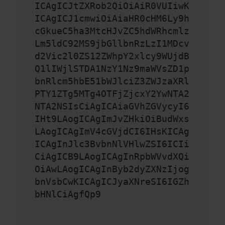
ICAgICJtZXRob2QiOiAiR0VUIiwK
ICAgICJ1cmwiOiAiaHR0cHM6Ly9h
cGkueC5ha3MtcHJvZC5hdWRhcmlz
Lm5ldC92MS9jbGllbnRzLzI1MDcv
d2Vic2l0ZS12ZWhpY2xlcy9WUjdB
Q1lIWjlSTDA1NzY1Nz9maWVsZD1p
bnRlcm5hbE51bWJlciZ3ZWJzaXRl
PTY1ZTg5MTg4OTFjZjcxY2YwNTA2
NTA2NSIsCiAgICAiaGVhZGVycyI6
IHt9LAogICAgImJvZHkiOiBudWxs
LAogICAgImV4cGVjdCI6IHsKICAg
ICAgInJlc3BvbnNlVHlwZSI6ICIi
CiAgICB9LAogICAgInRpbWVvdXQi
OiAwLAogICAgInByb2dyZXNzIjog
bnVsbCwKICAgICJyaXNreSI6IGZh
bHNlCiAgfQp9