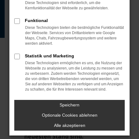
Beispiel deine Suchmaschine?
Diese Technologien sind erforderlich, um die
Kernfunktionalität der Webseite zu gewährleisten.
Prüfe deine
Browsererweiterungen.
Funktional
Diese Technologien bieten die bestmögliche Funktionalität
Manche Erweiterungen, wie
der Webseite. Services von Drittanbietern wie Google
Werbeblocker, können das Laden
Maps, Chats, Fahrzeugbewertungssystem und weitere
werden aktiviert.
bestimmter Seiten verhindern.
Funktioniert die Seite in einem
Statistik und Marketing
anderen Browser oder in einem
Diese Technologien ermöglichen es uns, die Nutzung der
Webseite zu analysieren, um die Leistung zu messen und
privaten Fenster?
zu verbessern. Zudem werden Technologien eingesetzt,
die von dritten Werbetreibenden verwendet werden, um
Starte dein Gerät neu.
Sie auf anderen Webseiten zu verfolgen und um Anzeigen
zu schalten, die für Ihre Interessen relevant sind.
Das kann manchmal helfen,
vorübergehende Probleme zu
Speichern
beheben.
Optionale Cookies ablehnen
Stelle sicher, dass dein Browser
Alle akzeptieren
und dein Betriebssystem auf dem
neuesten Stand sind.