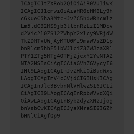
ICAgICJtZXRob2QiOiAiR0VUIiwK
ICAgICJ1cmwiOiAiaHR0cHM6Ly9h
cGkueC5ha3MtcHJvZC5hdWRhcmlz
Lm5ldC92MS9jbGllbnRzLzI1MDcv
d2Vic2l0ZS12ZWhpY2xlcy9WRjdW
TkZDMTVUWjAyMTU0Mz9maWVsZD1p
bnRlcm5hbE51bWJlciZ3ZWJzaXRl
PTY1ZTg5MTg4OTFjZjcxY2YwNTA2
NTA2NSIsCiAgICAiaGVhZGVycyI6
IHt9LAogICAgImJvZHkiOiBudWxs
LAogICAgImV4cGVjdCI6IHsKICAg
ICAgInJlc3BvbnNlVHlwZSI6ICIi
CiAgICB9LAogICAgInRpbWVvdXQi
OiAwLAogICAgInByb2dyZXNzIjog
bnVsbCwKICAgICJyaXNreSI6IGZh
bHNlCiAgfQp9