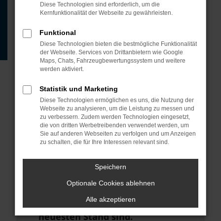
Beispiel deine Suchmaschine?
Diese Technologien sind erforderlich, um die
Kernfunktionalität der Webseite zu gewährleisten.
Prüfe deine
Browsererweiterungen.
Funktional
Diese Technologien bieten die bestmögliche Funktionalität
Manche Erweiterungen, wie
der Webseite. Services von Drittanbietern wie Google
Werbeblocker, können das Laden
Maps, Chats, Fahrzeugbewertungssystem und weitere
werden aktiviert.
bestimmter Seiten verhindern.
Funktioniert die Seite in einem
Statistik und Marketing
anderen Browser oder in einem
Diese Technologien ermöglichen es uns, die Nutzung der
Webseite zu analysieren, um die Leistung zu messen und
privaten Fenster?
zu verbessern. Zudem werden Technologien eingesetzt,
die von dritten Werbetreibenden verwendet werden, um
Starte dein Gerät neu.
Sie auf anderen Webseiten zu verfolgen und um Anzeigen
zu schalten, die für Ihre Interessen relevant sind.
Das kann manchmal helfen,
vorübergehende Probleme zu
Speichern
beheben.
Optionale Cookies ablehnen
Stelle sicher, dass dein Browser
Alle akzeptieren
und dein Betriebssystem auf dem
neuesten Stand sind.