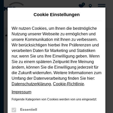
0
Cookie Einstellungen
Wir nutzen Cookies, um Ihnen die bestmögliche
Nutzung unserer Webseite zu ermöglichen und
Zum
Startseite
Fahrzeuge
Fahrzeug-Showroom
unsere Kommunikation mit Ihnen zu verbessern.
Hauptinhalt
Wir berücksichtigen hierbei Ihre Präferenzen und
springen
verarbeiten Daten für Marketing und Statistiken
nur, wenn Sie uns Ihre Einwilligung geben. Wenn
FEHLER: NETWORK ERROR
Sie zu einem späteren Zeitpunkt Ihre Meinung
ändern, können Sie die Einwilligung jederzeit für
Beim Laden ist ein Fehler aufgetreten.
die Zukunft widerrufen. Weitere Informationen zum
Hier sind ein paar Tipps, die dir helfen
Umfang der Datenverarbeitung finden Sie hier:
können:
Datenschutzerklärung
,
Cookie-Richtlinie
.
Impressum
Überprüfe deine Firewall und
Folgende Kategorien von Cookies werden von uns eingesetzt:
deine Internetverbindung.
Laden andere Webseiten, zum
Essentiell