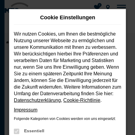
0
Cookie Einstellungen
Wir nutzen Cookies, um Ihnen die bestmögliche
Nutzung unserer Webseite zu ermöglichen und
Zum
Startseite
Fahrzeuge
Fahrzeug-Showroom
unsere Kommunikation mit Ihnen zu verbessern.
Hauptinhalt
Wir berücksichtigen hierbei Ihre Präferenzen und
springen
verarbeiten Daten für Marketing und Statistiken
nur, wenn Sie uns Ihre Einwilligung geben. Wenn
FEHLER: NETWORK ERROR
Sie zu einem späteren Zeitpunkt Ihre Meinung
ändern, können Sie die Einwilligung jederzeit für
Beim Laden ist ein Fehler aufgetreten.
die Zukunft widerrufen. Weitere Informationen zum
Hier sind ein paar Tipps, die dir helfen
Umfang der Datenverarbeitung finden Sie hier:
können:
Datenschutzerklärung
,
Cookie-Richtlinie
.
Impressum
Überprüfe deine Firewall und
Folgende Kategorien von Cookies werden von uns eingesetzt:
deine Internetverbindung.
Laden andere Webseiten, zum
Essentiell