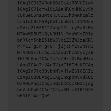
ICAgICJtZXRob2QiOiAiR0VUIiwK
ICAgICJ1cmwiOiAiaHR0cHM6Ly9h
cGkueC5ha3MtcHJvZC5hdWRhcmlz
Lm5ldC92MS9jbGllbnRzLzI1MDcv
d2Vic2l0ZS12ZWhpY2xlcy9aRkEy
NTAwMDBUTUQyNDM1Nj9maWVsZD1p
bnRlcm5hbE51bWJlciZ3ZWJzaXRl
PTY1ZTg5MTg4OTFjZjcxY2YwNTA2
NTA2NSIsCiAgICAiaGVhZGVycyI6
IHt9LAogICAgImJvZHkiOiBudWxs
LAogICAgImV4cGVjdCI6IHsKICAg
ICAgInJlc3BvbnNlVHlwZSI6ICIi
CiAgICB9LAogICAgInRpbWVvdXQi
OiAwLAogICAgInByb2dyZXNzIjog
bnVsbCwKICAgICJyaXNreSI6IGZh
bHNlCiAgfQp9