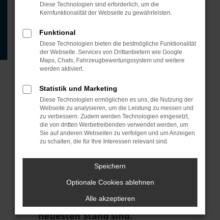
Beispiel deine Suchmaschine?
Diese Technologien sind erforderlich, um die
Kernfunktionalität der Webseite zu gewährleisten.
Prüfe deine
Browsererweiterungen.
Funktional
Diese Technologien bieten die bestmögliche Funktionalität
Manche Erweiterungen, wie
der Webseite. Services von Drittanbietern wie Google
Werbeblocker, können das Laden
Maps, Chats, Fahrzeugbewertungssystem und weitere
werden aktiviert.
bestimmter Seiten verhindern.
Funktioniert die Seite in einem
Statistik und Marketing
anderen Browser oder in einem
Diese Technologien ermöglichen es uns, die Nutzung der
Webseite zu analysieren, um die Leistung zu messen und
privaten Fenster?
zu verbessern. Zudem werden Technologien eingesetzt,
die von dritten Werbetreibenden verwendet werden, um
Starte dein Gerät neu.
Sie auf anderen Webseiten zu verfolgen und um Anzeigen
zu schalten, die für Ihre Interessen relevant sind.
Das kann manchmal helfen,
vorübergehende Probleme zu
Speichern
beheben.
Optionale Cookies ablehnen
Stelle sicher, dass dein Browser
Alle akzeptieren
und dein Betriebssystem auf dem
neuesten Stand sind.