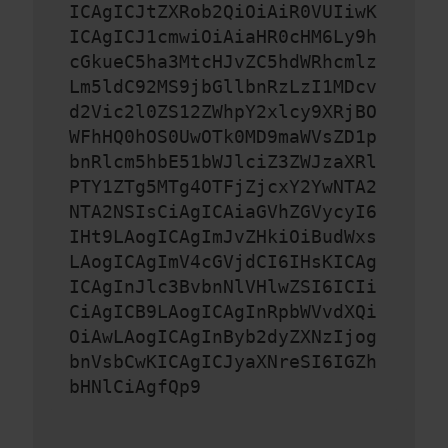
ICAgICJtZXRob2QiOiAiR0VUIiwK
ICAgICJ1cmwiOiAiaHR0cHM6Ly9h
cGkueC5ha3MtcHJvZC5hdWRhcmlz
Lm5ldC92MS9jbGllbnRzLzI1MDcv
d2Vic2l0ZS12ZWhpY2xlcy9XRjBO
WFhHQ0hOS0UwOTk0MD9maWVsZD1p
bnRlcm5hbE51bWJlciZ3ZWJzaXRl
PTY1ZTg5MTg4OTFjZjcxY2YwNTA2
NTA2NSIsCiAgICAiaGVhZGVycyI6
IHt9LAogICAgImJvZHkiOiBudWxs
LAogICAgImV4cGVjdCI6IHsKICAg
ICAgInJlc3BvbnNlVHlwZSI6ICIi
CiAgICB9LAogICAgInRpbWVvdXQi
OiAwLAogICAgInByb2dyZXNzIjog
bnVsbCwKICAgICJyaXNreSI6IGZh
bHNlCiAgfQp9