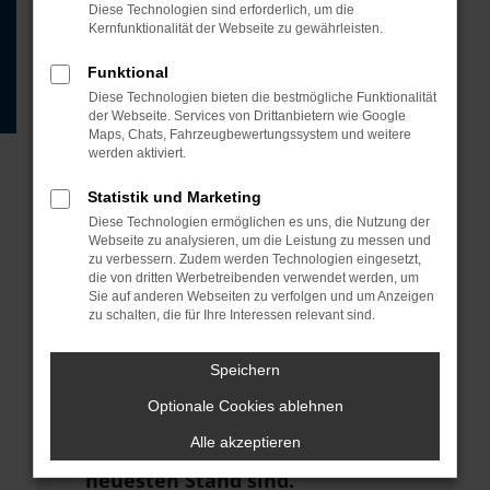
Beispiel deine Suchmaschine?
Diese Technologien sind erforderlich, um die
Kernfunktionalität der Webseite zu gewährleisten.
Prüfe deine
Browsererweiterungen.
Funktional
Diese Technologien bieten die bestmögliche Funktionalität
Manche Erweiterungen, wie
der Webseite. Services von Drittanbietern wie Google
Werbeblocker, können das Laden
Maps, Chats, Fahrzeugbewertungssystem und weitere
werden aktiviert.
bestimmter Seiten verhindern.
Funktioniert die Seite in einem
Statistik und Marketing
anderen Browser oder in einem
Diese Technologien ermöglichen es uns, die Nutzung der
Webseite zu analysieren, um die Leistung zu messen und
privaten Fenster?
zu verbessern. Zudem werden Technologien eingesetzt,
die von dritten Werbetreibenden verwendet werden, um
Starte dein Gerät neu.
Sie auf anderen Webseiten zu verfolgen und um Anzeigen
zu schalten, die für Ihre Interessen relevant sind.
Das kann manchmal helfen,
vorübergehende Probleme zu
Speichern
beheben.
Optionale Cookies ablehnen
Stelle sicher, dass dein Browser
Alle akzeptieren
und dein Betriebssystem auf dem
neuesten Stand sind.