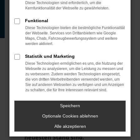
Beispiel deine Suchmaschine?
Diese Technologien sind erforderlich, um die
Kernfunktionalität der Webseite zu gewährleisten.
Prüfe deine
Browsererweiterungen.
Funktional
Diese Technologien bieten die bestmögliche Funktionalität
Manche Erweiterungen, wie
der Webseite. Services von Drittanbietern wie Google
Werbeblocker, können das Laden
Maps, Chats, Fahrzeugbewertungssystem und weitere
werden aktiviert.
bestimmter Seiten verhindern.
Funktioniert die Seite in einem
Statistik und Marketing
anderen Browser oder in einem
Diese Technologien ermöglichen es uns, die Nutzung der
Webseite zu analysieren, um die Leistung zu messen und
privaten Fenster?
zu verbessern. Zudem werden Technologien eingesetzt,
die von dritten Werbetreibenden verwendet werden, um
Starte dein Gerät neu.
Sie auf anderen Webseiten zu verfolgen und um Anzeigen
zu schalten, die für Ihre Interessen relevant sind.
Das kann manchmal helfen,
vorübergehende Probleme zu
Speichern
beheben.
Optionale Cookies ablehnen
Stelle sicher, dass dein Browser
Alle akzeptieren
und dein Betriebssystem auf dem
neuesten Stand sind.