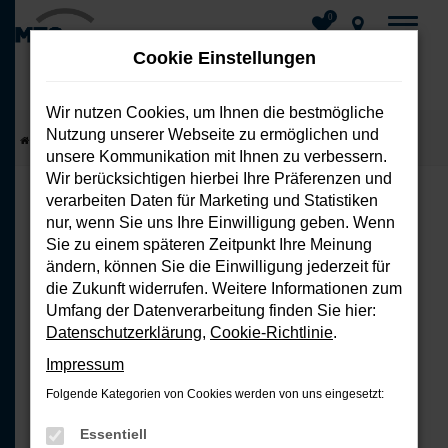
0
Cookie Einstellungen
Wir nutzen Cookies, um Ihnen die bestmögliche
Nutzung unserer Webseite zu ermöglichen und
Zum
Startseite
Fahrzeuge
Fahrzeug-Showroom
unsere Kommunikation mit Ihnen zu verbessern.
Hauptinhalt
Wir berücksichtigen hierbei Ihre Präferenzen und
springen
verarbeiten Daten für Marketing und Statistiken
nur, wenn Sie uns Ihre Einwilligung geben. Wenn
FEHLER: NETWORK ERROR
Sie zu einem späteren Zeitpunkt Ihre Meinung
ändern, können Sie die Einwilligung jederzeit für
Beim Laden ist ein Fehler aufgetreten.
die Zukunft widerrufen. Weitere Informationen zum
Hier sind ein paar Tipps, die dir helfen
Umfang der Datenverarbeitung finden Sie hier:
können:
Datenschutzerklärung
,
Cookie-Richtlinie
.
Impressum
Überprüfe deine Firewall und
Folgende Kategorien von Cookies werden von uns eingesetzt:
deine Internetverbindung.
Laden andere Webseiten, zum
Essentiell