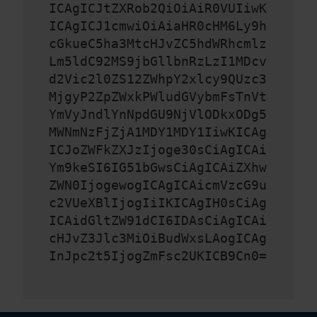
ICAgICJtZXRob2QiOiAiR0VUIiwK
ICAgICJ1cmwiOiAiaHR0cHM6Ly9h
cGkueC5ha3MtcHJvZC5hdWRhcmlz
Lm5ldC92MS9jbGllbnRzLzI1MDcv
d2Vic2l0ZS12ZWhpY2xlcy9QUzc3
MjgyP2ZpZWxkPWludGVybmFsTnVt
YmVyJndlYnNpdGU9NjVlODkxODg5
MWNmNzFjZjA1MDY1MDY1IiwKICAg
ICJoZWFkZXJzIjoge30sCiAgICAi
Ym9keSI6IG51bGwsCiAgICAiZXhw
ZWN0IjogewogICAgICAicmVzcG9u
c2VUeXBlIjogIiIKICAgIH0sCiAg
ICAidGltZW91dCI6IDAsCiAgICAi
cHJvZ3Jlc3MiOiBudWxsLAogICAg
InJpc2t5IjogZmFsc2UKICB9Cn0=