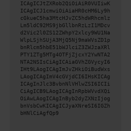
ICAgICJtZXRob2QiOiAiR0VUIiwK
ICAgICJ1cmwiOiAiaHR0cHM6Ly9h
cGkueC5ha3MtcHJvZC5hdWRhcmlz
Lm5ldC92MS9jbGllbnRzLzI1MDcv
d2Vic2l0ZS12ZWhpY2xlcy9WU1Na
WlpLSjhSUjA3MjQ5Nj9maWVsZD1p
bnRlcm5hbE51bWJlciZ3ZWJzaXRl
PTY1ZTg5MTg4OTFjZjcxY2YwNTA2
NTA2NSIsCiAgICAiaGVhZGVycyI6
IHt9LAogICAgImJvZHkiOiBudWxs
LAogICAgImV4cGVjdCI6IHsKICAg
ICAgInJlc3BvbnNlVHlwZSI6ICIi
CiAgICB9LAogICAgInRpbWVvdXQi
OiAwLAogICAgInByb2dyZXNzIjog
bnVsbCwKICAgICJyaXNreSI6IGZh
bHNlCiAgfQp9