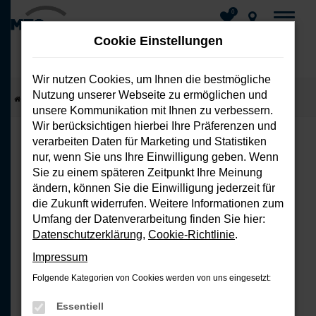
0
Cookie Einstellungen
Wir nutzen Cookies, um Ihnen die bestmögliche
Nutzung unserer Webseite zu ermöglichen und
Zum
Startseite
Fahrzeuge
Fahrzeug-Showroom
unsere Kommunikation mit Ihnen zu verbessern.
Hauptinhalt
Wir berücksichtigen hierbei Ihre Präferenzen und
springen
verarbeiten Daten für Marketing und Statistiken
nur, wenn Sie uns Ihre Einwilligung geben. Wenn
FEHLER: NETWORK ERROR
Sie zu einem späteren Zeitpunkt Ihre Meinung
ändern, können Sie die Einwilligung jederzeit für
Beim Laden ist ein Fehler aufgetreten.
die Zukunft widerrufen. Weitere Informationen zum
Hier sind ein paar Tipps, die dir helfen
Umfang der Datenverarbeitung finden Sie hier:
können:
Datenschutzerklärung
,
Cookie-Richtlinie
.
Impressum
Überprüfe deine Firewall und
Folgende Kategorien von Cookies werden von uns eingesetzt:
deine Internetverbindung.
Laden andere Webseiten, zum
Essentiell