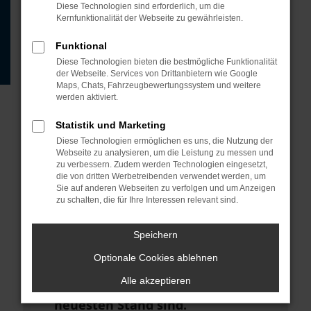
Beispiel deine Suchmaschine?
Diese Technologien sind erforderlich, um die
Kernfunktionalität der Webseite zu gewährleisten.
Prüfe deine
Browsererweiterungen.
Funktional
Diese Technologien bieten die bestmögliche Funktionalität
Manche Erweiterungen, wie
der Webseite. Services von Drittanbietern wie Google
Werbeblocker, können das Laden
Maps, Chats, Fahrzeugbewertungssystem und weitere
werden aktiviert.
bestimmter Seiten verhindern.
Funktioniert die Seite in einem
Statistik und Marketing
anderen Browser oder in einem
Diese Technologien ermöglichen es uns, die Nutzung der
Webseite zu analysieren, um die Leistung zu messen und
privaten Fenster?
zu verbessern. Zudem werden Technologien eingesetzt,
die von dritten Werbetreibenden verwendet werden, um
Starte dein Gerät neu.
Sie auf anderen Webseiten zu verfolgen und um Anzeigen
zu schalten, die für Ihre Interessen relevant sind.
Das kann manchmal helfen,
vorübergehende Probleme zu
Speichern
beheben.
Optionale Cookies ablehnen
Stelle sicher, dass dein Browser
Alle akzeptieren
und dein Betriebssystem auf dem
neuesten Stand sind.