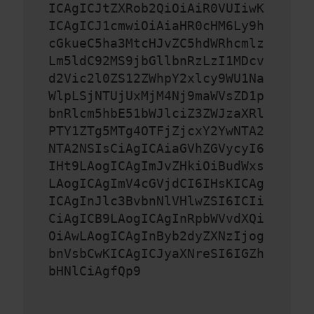
ICAgICJtZXRob2QiOiAiR0VUIiwK
ICAgICJ1cmwiOiAiaHR0cHM6Ly9h
cGkueC5ha3MtcHJvZC5hdWRhcmlz
Lm5ldC92MS9jbGllbnRzLzI1MDcv
d2Vic2l0ZS12ZWhpY2xlcy9WU1Na
WlpLSjNTUjUxMjM4Nj9maWVsZD1p
bnRlcm5hbE51bWJlciZ3ZWJzaXRl
PTY1ZTg5MTg4OTFjZjcxY2YwNTA2
NTA2NSIsCiAgICAiaGVhZGVycyI6
IHt9LAogICAgImJvZHkiOiBudWxs
LAogICAgImV4cGVjdCI6IHsKICAg
ICAgInJlc3BvbnNlVHlwZSI6ICIi
CiAgICB9LAogICAgInRpbWVvdXQi
OiAwLAogICAgInByb2dyZXNzIjog
bnVsbCwKICAgICJyaXNreSI6IGZh
bHNlCiAgfQp9