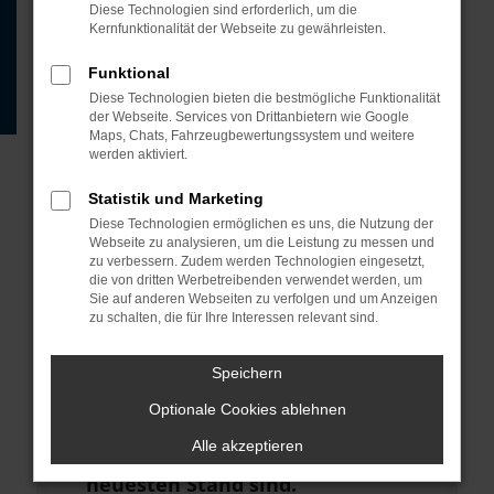
Beispiel deine Suchmaschine?
Diese Technologien sind erforderlich, um die
Kernfunktionalität der Webseite zu gewährleisten.
Prüfe deine
Browsererweiterungen.
Funktional
Diese Technologien bieten die bestmögliche Funktionalität
Manche Erweiterungen, wie
der Webseite. Services von Drittanbietern wie Google
Werbeblocker, können das Laden
Maps, Chats, Fahrzeugbewertungssystem und weitere
werden aktiviert.
bestimmter Seiten verhindern.
Funktioniert die Seite in einem
Statistik und Marketing
anderen Browser oder in einem
Diese Technologien ermöglichen es uns, die Nutzung der
Webseite zu analysieren, um die Leistung zu messen und
privaten Fenster?
zu verbessern. Zudem werden Technologien eingesetzt,
die von dritten Werbetreibenden verwendet werden, um
Starte dein Gerät neu.
Sie auf anderen Webseiten zu verfolgen und um Anzeigen
zu schalten, die für Ihre Interessen relevant sind.
Das kann manchmal helfen,
vorübergehende Probleme zu
Speichern
beheben.
Optionale Cookies ablehnen
Stelle sicher, dass dein Browser
Alle akzeptieren
und dein Betriebssystem auf dem
neuesten Stand sind.