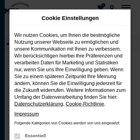
0
Cookie Einstellungen
Wir nutzen Cookies, um Ihnen die bestmögliche
Nutzung unserer Webseite zu ermöglichen und
Zum
Startseite
Fahrzeuge
Fahrzeug-Showroom
unsere Kommunikation mit Ihnen zu verbessern.
Hauptinhalt
Wir berücksichtigen hierbei Ihre Präferenzen und
springen
verarbeiten Daten für Marketing und Statistiken
nur, wenn Sie uns Ihre Einwilligung geben. Wenn
FEHLER: NETWORK ERROR
Sie zu einem späteren Zeitpunkt Ihre Meinung
ändern, können Sie die Einwilligung jederzeit für
Beim Laden ist ein Fehler aufgetreten.
die Zukunft widerrufen. Weitere Informationen zum
Hier sind ein paar Tipps, die dir helfen
Umfang der Datenverarbeitung finden Sie hier:
können:
Datenschutzerklärung
,
Cookie-Richtlinie
.
Impressum
Überprüfe deine Firewall und
Folgende Kategorien von Cookies werden von uns eingesetzt:
deine Internetverbindung.
Laden andere Webseiten, zum
Essentiell