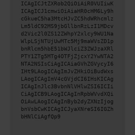
ICAgICJtZXRob2QiOiAiR0VUIiwK
ICAgICJ1cmwiOiAiaHR0cHM6Ly9h
cGkueC5ha3MtcHJvZC5hdWRhcmlz
Lm5ldC92MS9jbGllbnRzLzI1MDcv
d2Vic2l0ZS12ZWhpY2xlcy9WU1Na
WlpLSjNTUjUwMTc5Mj9maWVsZD1p
bnRlcm5hbE51bWJlciZ3ZWJzaXRl
PTY1ZTg5MTg4OTFjZjcxY2YwNTA2
NTA2NSIsCiAgICAiaGVhZGVycyI6
IHt9LAogICAgImJvZHkiOiBudWxs
LAogICAgImV4cGVjdCI6IHsKICAg
ICAgInJlc3BvbnNlVHlwZSI6ICIi
CiAgICB9LAogICAgInRpbWVvdXQi
OiAwLAogICAgInByb2dyZXNzIjog
bnVsbCwKICAgICJyaXNreSI6IGZh
bHNlCiAgfQp9