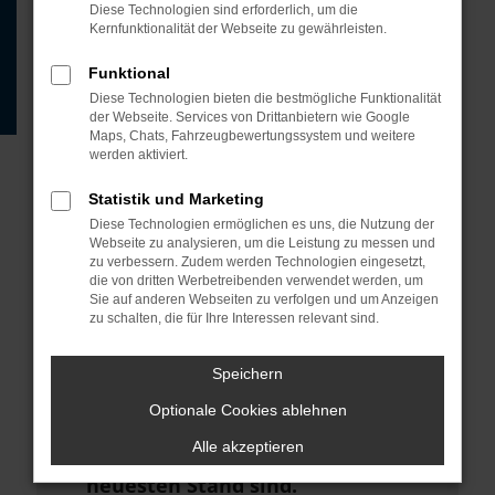
Beispiel deine Suchmaschine?
Diese Technologien sind erforderlich, um die
Kernfunktionalität der Webseite zu gewährleisten.
Prüfe deine
Browsererweiterungen.
Funktional
Diese Technologien bieten die bestmögliche Funktionalität
Manche Erweiterungen, wie
der Webseite. Services von Drittanbietern wie Google
Werbeblocker, können das Laden
Maps, Chats, Fahrzeugbewertungssystem und weitere
werden aktiviert.
bestimmter Seiten verhindern.
Funktioniert die Seite in einem
Statistik und Marketing
anderen Browser oder in einem
Diese Technologien ermöglichen es uns, die Nutzung der
Webseite zu analysieren, um die Leistung zu messen und
privaten Fenster?
zu verbessern. Zudem werden Technologien eingesetzt,
die von dritten Werbetreibenden verwendet werden, um
Starte dein Gerät neu.
Sie auf anderen Webseiten zu verfolgen und um Anzeigen
zu schalten, die für Ihre Interessen relevant sind.
Das kann manchmal helfen,
vorübergehende Probleme zu
Speichern
beheben.
Optionale Cookies ablehnen
Stelle sicher, dass dein Browser
Alle akzeptieren
und dein Betriebssystem auf dem
neuesten Stand sind.