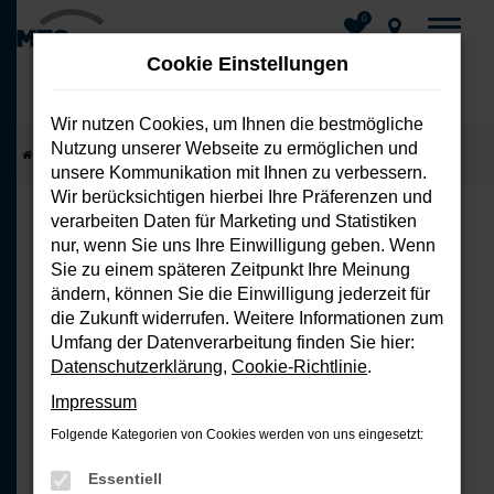
0
Cookie Einstellungen
Wir nutzen Cookies, um Ihnen die bestmögliche
Nutzung unserer Webseite zu ermöglichen und
Zum
Startseite
Fahrzeuge
Fahrzeug-Showroom
unsere Kommunikation mit Ihnen zu verbessern.
Hauptinhalt
Wir berücksichtigen hierbei Ihre Präferenzen und
springen
verarbeiten Daten für Marketing und Statistiken
nur, wenn Sie uns Ihre Einwilligung geben. Wenn
FEHLER: NETWORK ERROR
Sie zu einem späteren Zeitpunkt Ihre Meinung
ändern, können Sie die Einwilligung jederzeit für
Beim Laden ist ein Fehler aufgetreten.
die Zukunft widerrufen. Weitere Informationen zum
Hier sind ein paar Tipps, die dir helfen
Umfang der Datenverarbeitung finden Sie hier:
können:
Datenschutzerklärung
,
Cookie-Richtlinie
.
Impressum
Überprüfe deine Firewall und
Folgende Kategorien von Cookies werden von uns eingesetzt:
deine Internetverbindung.
Laden andere Webseiten, zum
Essentiell