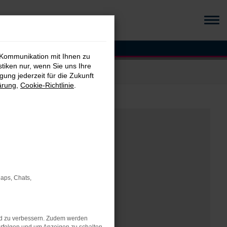
 Kommunikation mit Ihnen zu
stiken nur, wenn Sie uns Ihre
ung jederzeit für die Zukunft
ärung
,
Cookie-Richtlinie
.
Maps, Chats,
nd zu verbessern. Zudem werden