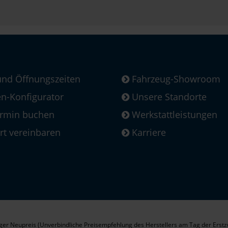
und Öffnungszeiten
Fahrzeug-Showroom
-Konfigurator
Unsere Standorte
ermin buchen
Werkstattleistungen
rt vereinbaren
Karriere
er Neupreis (Unverbindliche Preisempfehlung des Herstellers am Tag der Erstz