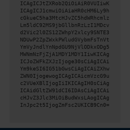
ICAgICJtZXRob2QiOiAiR0VUIiwK
ICAgICJ1cmwiOiAiaHR0cHM6Ly9h
cGkueC5ha3MtcHJvZC5hdWRhcmlz
Lm5ldC92MS9jbGllbnRzLzI1MDcv
d2Vic2l0ZS12ZWhpY2xlcy9SNTE3
NDUwP2ZpZWxkPWludGVybmFsTnVt
YmVyJndlYnNpdGU9NjVlODkxODg5
MWNmNzFjZjA1MDY1MDY1IiwKICAg
ICJoZWFkZXJzIjoge30sCiAgICAi
Ym9keSI6IG51bGwsCiAgICAiZXhw
ZWN0IjogewogICAgICAicmVzcG9u
c2VUeXBlIjogIiIKICAgIH0sCiAg
ICAidGltZW91dCI6IDAsCiAgICAi
cHJvZ3Jlc3MiOiBudWxsLAogICAg
InJpc2t5IjogZmFsc2UKICB9Cn0=