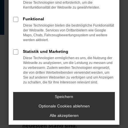
Beispiel deine Suchmaschine?
Diese Technologien sind erforderlich, um die
Kernfunktionalität der Webseite zu gewährleisten.
Prüfe deine
Browsererweiterungen.
Funktional
Diese Technologien bieten die bestmögliche Funktionalität
Manche Erweiterungen, wie
der Webseite. Services von Drittanbietern wie Google
Werbeblocker, können das Laden
Maps, Chats, Fahrzeugbewertungssystem und weitere
werden aktiviert.
bestimmter Seiten verhindern.
Funktioniert die Seite in einem
Statistik und Marketing
anderen Browser oder in einem
Diese Technologien ermöglichen es uns, die Nutzung der
Webseite zu analysieren, um die Leistung zu messen und
privaten Fenster?
zu verbessern. Zudem werden Technologien eingesetzt,
die von dritten Werbetreibenden verwendet werden, um
Starte dein Gerät neu.
Sie auf anderen Webseiten zu verfolgen und um Anzeigen
zu schalten, die für Ihre Interessen relevant sind.
Das kann manchmal helfen,
vorübergehende Probleme zu
Speichern
beheben.
Optionale Cookies ablehnen
Stelle sicher, dass dein Browser
Alle akzeptieren
und dein Betriebssystem auf dem
neuesten Stand sind.