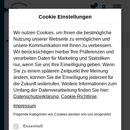
0
Cookie Einstellungen
Wir nutzen Cookies, um Ihnen die bestmögliche
Nutzung unserer Webseite zu ermöglichen und
Zum
Startseite
Fahrzeuge
Fahrzeug-Showroom
unsere Kommunikation mit Ihnen zu verbessern.
Hauptinhalt
Wir berücksichtigen hierbei Ihre Präferenzen und
springen
verarbeiten Daten für Marketing und Statistiken
nur, wenn Sie uns Ihre Einwilligung geben. Wenn
FEHLER: NETWORK ERROR
Sie zu einem späteren Zeitpunkt Ihre Meinung
ändern, können Sie die Einwilligung jederzeit für
Beim Laden ist ein Fehler aufgetreten.
die Zukunft widerrufen. Weitere Informationen zum
Hier sind ein paar Tipps, die dir helfen
Umfang der Datenverarbeitung finden Sie hier:
können:
Datenschutzerklärung
,
Cookie-Richtlinie
.
Impressum
Überprüfe deine Firewall und
Folgende Kategorien von Cookies werden von uns eingesetzt:
deine Internetverbindung.
Laden andere Webseiten, zum
Essentiell