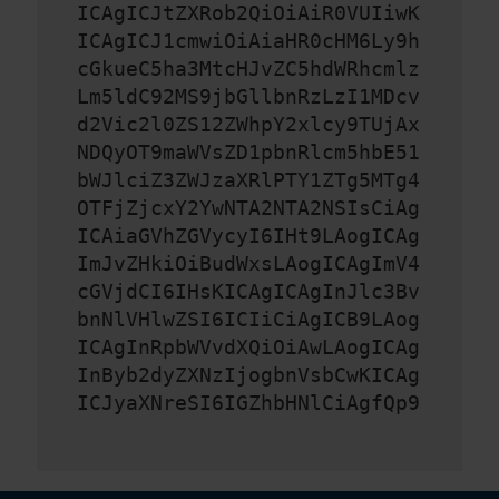
ICAgICJtZXRob2QiOiAiR0VUIiwK
ICAgICJ1cmwiOiAiaHR0cHM6Ly9h
cGkueC5ha3MtcHJvZC5hdWRhcmlz
Lm5ldC92MS9jbGllbnRzLzI1MDcv
d2Vic2l0ZS12ZWhpY2xlcy9TUjAx
NDQyOT9maWVsZD1pbnRlcm5hbE51
bWJlciZ3ZWJzaXRlPTY1ZTg5MTg4
OTFjZjcxY2YwNTA2NTA2NSIsCiAg
ICAiaGVhZGVycyI6IHt9LAogICAg
ImJvZHkiOiBudWxsLAogICAgImV4
cGVjdCI6IHsKICAgICAgInJlc3Bv
bnNlVHlwZSI6ICIiCiAgICB9LAog
ICAgInRpbWVvdXQiOiAwLAogICAg
InByb2dyZXNzIjogbnVsbCwKICAg
ICJyaXNreSI6IGZhbHNlCiAgfQp9