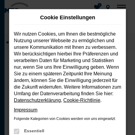
0
Cookie Einstellungen
Wir nutzen Cookies, um Ihnen die bestmögliche
Nutzung unserer Webseite zu ermöglichen und
Zum
Startseite
Fahrzeuge
Fahrzeug-Showroom
unsere Kommunikation mit Ihnen zu verbessern.
Hauptinhalt
Wir berücksichtigen hierbei Ihre Präferenzen und
springen
verarbeiten Daten für Marketing und Statistiken
nur, wenn Sie uns Ihre Einwilligung geben. Wenn
FEHLER: NETWORK ERROR
Sie zu einem späteren Zeitpunkt Ihre Meinung
ändern, können Sie die Einwilligung jederzeit für
Beim Laden ist ein Fehler aufgetreten.
die Zukunft widerrufen. Weitere Informationen zum
Hier sind ein paar Tipps, die dir helfen
Umfang der Datenverarbeitung finden Sie hier:
können:
Datenschutzerklärung
,
Cookie-Richtlinie
.
Impressum
Überprüfe deine Firewall und
Folgende Kategorien von Cookies werden von uns eingesetzt:
deine Internetverbindung.
Laden andere Webseiten, zum
Essentiell