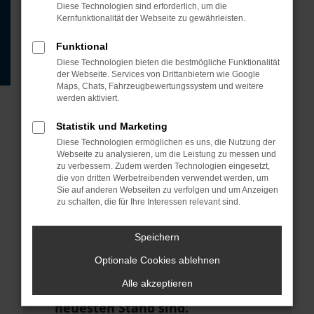
Beispiel deine Suchmaschine?
Diese Technologien sind erforderlich, um die
Kernfunktionalität der Webseite zu gewährleisten.
Prüfe deine
Browsererweiterungen.
Funktional
Diese Technologien bieten die bestmögliche Funktionalität
Manche Erweiterungen, wie
der Webseite. Services von Drittanbietern wie Google
Werbeblocker, können das Laden
Maps, Chats, Fahrzeugbewertungssystem und weitere
werden aktiviert.
bestimmter Seiten verhindern.
Funktioniert die Seite in einem
Statistik und Marketing
anderen Browser oder in einem
Diese Technologien ermöglichen es uns, die Nutzung der
Webseite zu analysieren, um die Leistung zu messen und
privaten Fenster?
zu verbessern. Zudem werden Technologien eingesetzt,
die von dritten Werbetreibenden verwendet werden, um
Starte dein Gerät neu.
Sie auf anderen Webseiten zu verfolgen und um Anzeigen
zu schalten, die für Ihre Interessen relevant sind.
Das kann manchmal helfen,
vorübergehende Probleme zu
Speichern
beheben.
Optionale Cookies ablehnen
Stelle sicher, dass dein Browser
Alle akzeptieren
und dein Betriebssystem auf dem
neuesten Stand sind.