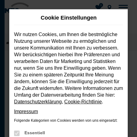
0
Cookie Einstellungen
Wir nutzen Cookies, um Ihnen die bestmögliche
Nutzung unserer Webseite zu ermöglichen und
Zum
Startseite
Fahrzeuge
Fahrzeug-Showroom
unsere Kommunikation mit Ihnen zu verbessern.
Hauptinhalt
Wir berücksichtigen hierbei Ihre Präferenzen und
springen
verarbeiten Daten für Marketing und Statistiken
nur, wenn Sie uns Ihre Einwilligung geben. Wenn
FEHLER: NETWORK ERROR
Sie zu einem späteren Zeitpunkt Ihre Meinung
ändern, können Sie die Einwilligung jederzeit für
Beim Laden ist ein Fehler aufgetreten.
die Zukunft widerrufen. Weitere Informationen zum
Hier sind ein paar Tipps, die dir helfen
Umfang der Datenverarbeitung finden Sie hier:
können:
Datenschutzerklärung
,
Cookie-Richtlinie
.
Impressum
Überprüfe deine Firewall und
Folgende Kategorien von Cookies werden von uns eingesetzt:
deine Internetverbindung.
Laden andere Webseiten, zum
Essentiell