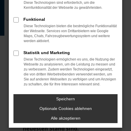
Beispiel deine Suchmaschine?
Diese Technologien sind erforderlich, um die
Kernfunktionalität der Webseite zu gewährleisten.
Prüfe deine
Browsererweiterungen.
Funktional
Diese Technologien bieten die bestmögliche Funktionalität
Manche Erweiterungen, wie
der Webseite. Services von Drittanbietern wie Google
Werbeblocker, können das Laden
Maps, Chats, Fahrzeugbewertungssystem und weitere
werden aktiviert.
bestimmter Seiten verhindern.
Funktioniert die Seite in einem
Statistik und Marketing
anderen Browser oder in einem
Diese Technologien ermöglichen es uns, die Nutzung der
Webseite zu analysieren, um die Leistung zu messen und
privaten Fenster?
zu verbessern. Zudem werden Technologien eingesetzt,
die von dritten Werbetreibenden verwendet werden, um
Starte dein Gerät neu.
Sie auf anderen Webseiten zu verfolgen und um Anzeigen
zu schalten, die für Ihre Interessen relevant sind.
Das kann manchmal helfen,
vorübergehende Probleme zu
Speichern
beheben.
Optionale Cookies ablehnen
Stelle sicher, dass dein Browser
Alle akzeptieren
und dein Betriebssystem auf dem
neuesten Stand sind.