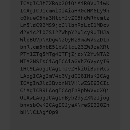
ICAgICJtZXRob2QiOiAiR0VUIiwK
ICAgICJ1cmwiOiAiaHR0cHM6Ly9h
cGkueC5ha3MtcHJvZC5hdWRhcmlz
Lm5ldC92MS9jbGllbnRzLzI1MDcv
d2Vic2l0ZS12ZWhpY2xlcy9UTUJa
WlpBQVpNRDgwNzQyMz9maWVsZD1p
bnRlcm5hbE51bWJlciZ3ZWJzaXRl
PTY1ZTg5MTg4OTFjZjcxY2YwNTA2
NTA2NSIsCiAgICAiaGVhZGVycyI6
IHt9LAogICAgImJvZHkiOiBudWxs
LAogICAgImV4cGVjdCI6IHsKICAg
ICAgInJlc3BvbnNlVHlwZSI6ICIi
CiAgICB9LAogICAgInRpbWVvdXQi
OiAwLAogICAgInByb2dyZXNzIjog
bnVsbCwKICAgICJyaXNreSI6IGZh
bHNlCiAgfQp9