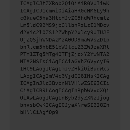
ICAgICJtZXRob2QiOiAiR0VUIiwK
ICAgICJ1cmwiOiAiaHR0cHM6Ly9h
cGkueC5ha3MtcHJvZC5hdWRhcmlz
Lm5ldC92MS9jbGllbnRzLzI1MDcv
d2Vic2l0ZS12ZWhpY2xlcy9UTUJF
UjZQSjhWNDAzMzA0OD9maWVsZD1p
bnRlcm5hbE51bWJlciZ3ZWJzaXRl
PTY1ZTg5MTg4OTFjZjcxY2YwNTA2
NTA2NSIsCiAgICAiaGVhZGVycyI6
IHt9LAogICAgImJvZHkiOiBudWxs
LAogICAgImV4cGVjdCI6IHsKICAg
ICAgInJlc3BvbnNlVHlwZSI6ICIi
CiAgICB9LAogICAgInRpbWVvdXQi
OiAwLAogICAgInByb2dyZXNzIjog
bnVsbCwKICAgICJyaXNreSI6IGZh
bHNlCiAgfQp9