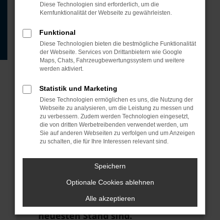
Beispiel deine Suchmaschine?
Diese Technologien sind erforderlich, um die
Kernfunktionalität der Webseite zu gewährleisten.
Prüfe deine
Browsererweiterungen.
Funktional
Diese Technologien bieten die bestmögliche Funktionalität
Manche Erweiterungen, wie
der Webseite. Services von Drittanbietern wie Google
Werbeblocker, können das Laden
Maps, Chats, Fahrzeugbewertungssystem und weitere
werden aktiviert.
bestimmter Seiten verhindern.
Funktioniert die Seite in einem
Statistik und Marketing
anderen Browser oder in einem
Diese Technologien ermöglichen es uns, die Nutzung der
Webseite zu analysieren, um die Leistung zu messen und
privaten Fenster?
zu verbessern. Zudem werden Technologien eingesetzt,
die von dritten Werbetreibenden verwendet werden, um
Starte dein Gerät neu.
Sie auf anderen Webseiten zu verfolgen und um Anzeigen
zu schalten, die für Ihre Interessen relevant sind.
Das kann manchmal helfen,
vorübergehende Probleme zu
Speichern
beheben.
Optionale Cookies ablehnen
Stelle sicher, dass dein Browser
Alle akzeptieren
und dein Betriebssystem auf dem
neuesten Stand sind.