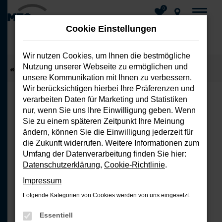
0
Cookie Einstellungen
Wir nutzen Cookies, um Ihnen die bestmögliche
Nutzung unserer Webseite zu ermöglichen und
Zum
Startseite
Fahrzeuge
Fahrzeug-Showroom
unsere Kommunikation mit Ihnen zu verbessern.
Hauptinhalt
Wir berücksichtigen hierbei Ihre Präferenzen und
springen
verarbeiten Daten für Marketing und Statistiken
nur, wenn Sie uns Ihre Einwilligung geben. Wenn
FEHLER: NETWORK ERROR
Sie zu einem späteren Zeitpunkt Ihre Meinung
ändern, können Sie die Einwilligung jederzeit für
Beim Laden ist ein Fehler aufgetreten.
die Zukunft widerrufen. Weitere Informationen zum
Hier sind ein paar Tipps, die dir helfen
Umfang der Datenverarbeitung finden Sie hier:
können:
Datenschutzerklärung
,
Cookie-Richtlinie
.
Impressum
Überprüfe deine Firewall und
Folgende Kategorien von Cookies werden von uns eingesetzt:
deine Internetverbindung.
Laden andere Webseiten, zum
Essentiell