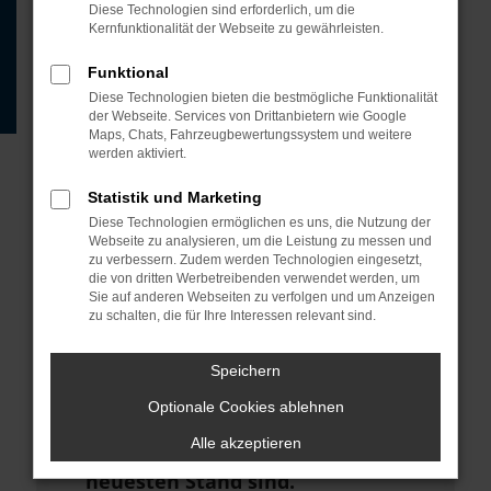
Beispiel deine Suchmaschine?
Diese Technologien sind erforderlich, um die
Kernfunktionalität der Webseite zu gewährleisten.
Prüfe deine
Browsererweiterungen.
Funktional
Diese Technologien bieten die bestmögliche Funktionalität
Manche Erweiterungen, wie
der Webseite. Services von Drittanbietern wie Google
Werbeblocker, können das Laden
Maps, Chats, Fahrzeugbewertungssystem und weitere
werden aktiviert.
bestimmter Seiten verhindern.
Funktioniert die Seite in einem
Statistik und Marketing
anderen Browser oder in einem
Diese Technologien ermöglichen es uns, die Nutzung der
Webseite zu analysieren, um die Leistung zu messen und
privaten Fenster?
zu verbessern. Zudem werden Technologien eingesetzt,
die von dritten Werbetreibenden verwendet werden, um
Starte dein Gerät neu.
Sie auf anderen Webseiten zu verfolgen und um Anzeigen
zu schalten, die für Ihre Interessen relevant sind.
Das kann manchmal helfen,
vorübergehende Probleme zu
Speichern
beheben.
Optionale Cookies ablehnen
Stelle sicher, dass dein Browser
Alle akzeptieren
und dein Betriebssystem auf dem
neuesten Stand sind.