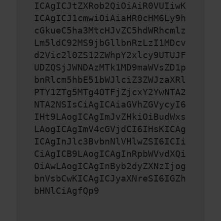
ICAgICJtZXRob2QiOiAiR0VUIiwK
ICAgICJ1cmwiOiAiaHR0cHM6Ly9h
cGkueC5ha3MtcHJvZC5hdWRhcmlz
Lm5ldC92MS9jbGllbnRzLzI1MDcv
d2Vic2l0ZS12ZWhpY2xlcy9UTUJF
UDZQSjJWNDAzMTk1MD9maWVsZD1p
bnRlcm5hbE51bWJlciZ3ZWJzaXRl
PTY1ZTg5MTg4OTFjZjcxY2YwNTA2
NTA2NSIsCiAgICAiaGVhZGVycyI6
IHt9LAogICAgImJvZHkiOiBudWxs
LAogICAgImV4cGVjdCI6IHsKICAg
ICAgInJlc3BvbnNlVHlwZSI6ICIi
CiAgICB9LAogICAgInRpbWVvdXQi
OiAwLAogICAgInByb2dyZXNzIjog
bnVsbCwKICAgICJyaXNreSI6IGZh
bHNlCiAgfQp9