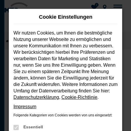
0
Cookie Einstellungen
Wir nutzen Cookies, um Ihnen die bestmögliche
Nutzung unserer Webseite zu ermöglichen und
Zum
Startseite
Fahrzeuge
Fahrzeug-Showroom
unsere Kommunikation mit Ihnen zu verbessern.
Hauptinhalt
Wir berücksichtigen hierbei Ihre Präferenzen und
springen
verarbeiten Daten für Marketing und Statistiken
nur, wenn Sie uns Ihre Einwilligung geben. Wenn
FEHLER: NETWORK ERROR
Sie zu einem späteren Zeitpunkt Ihre Meinung
ändern, können Sie die Einwilligung jederzeit für
Beim Laden ist ein Fehler aufgetreten.
die Zukunft widerrufen. Weitere Informationen zum
Hier sind ein paar Tipps, die dir helfen
Umfang der Datenverarbeitung finden Sie hier:
können:
Datenschutzerklärung
,
Cookie-Richtlinie
.
Impressum
Überprüfe deine Firewall und
Folgende Kategorien von Cookies werden von uns eingesetzt:
deine Internetverbindung.
Laden andere Webseiten, zum
Essentiell