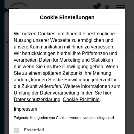
0
Cookie Einstellungen
Wir nutzen Cookies, um Ihnen die bestmögliche
Nutzung unserer Webseite zu ermöglichen und
Zum
Startseite
Fahrzeuge
Fahrzeug-Showroom
unsere Kommunikation mit Ihnen zu verbessern.
Hauptinhalt
Wir berücksichtigen hierbei Ihre Präferenzen und
springen
verarbeiten Daten für Marketing und Statistiken
nur, wenn Sie uns Ihre Einwilligung geben. Wenn
FEHLER: NETWORK ERROR
Sie zu einem späteren Zeitpunkt Ihre Meinung
ändern, können Sie die Einwilligung jederzeit für
Beim Laden ist ein Fehler aufgetreten.
die Zukunft widerrufen. Weitere Informationen zum
Hier sind ein paar Tipps, die dir helfen
Umfang der Datenverarbeitung finden Sie hier:
können:
Datenschutzerklärung
,
Cookie-Richtlinie
.
Impressum
Überprüfe deine Firewall und
Folgende Kategorien von Cookies werden von uns eingesetzt:
deine Internetverbindung.
Laden andere Webseiten, zum
Essentiell