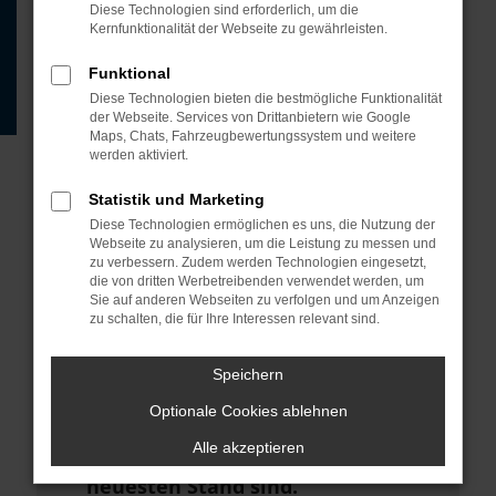
Beispiel deine Suchmaschine?
Diese Technologien sind erforderlich, um die
Kernfunktionalität der Webseite zu gewährleisten.
Prüfe deine
Browsererweiterungen.
Funktional
Diese Technologien bieten die bestmögliche Funktionalität
Manche Erweiterungen, wie
der Webseite. Services von Drittanbietern wie Google
Werbeblocker, können das Laden
Maps, Chats, Fahrzeugbewertungssystem und weitere
werden aktiviert.
bestimmter Seiten verhindern.
Funktioniert die Seite in einem
Statistik und Marketing
anderen Browser oder in einem
Diese Technologien ermöglichen es uns, die Nutzung der
Webseite zu analysieren, um die Leistung zu messen und
privaten Fenster?
zu verbessern. Zudem werden Technologien eingesetzt,
die von dritten Werbetreibenden verwendet werden, um
Starte dein Gerät neu.
Sie auf anderen Webseiten zu verfolgen und um Anzeigen
zu schalten, die für Ihre Interessen relevant sind.
Das kann manchmal helfen,
vorübergehende Probleme zu
Speichern
beheben.
Optionale Cookies ablehnen
Stelle sicher, dass dein Browser
Alle akzeptieren
und dein Betriebssystem auf dem
neuesten Stand sind.