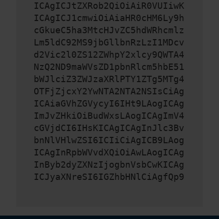
ICAgICJtZXRob2QiOiAiR0VUIiwK
ICAgICJ1cmwiOiAiaHR0cHM6Ly9h
cGkueC5ha3MtcHJvZC5hdWRhcmlz
Lm5ldC92MS9jbGllbnRzLzI1MDcv
d2Vic2l0ZS12ZWhpY2xlcy9QWTA4
NzQ2ND9maWVsZD1pbnRlcm5hbE51
bWJlciZ3ZWJzaXRlPTY1ZTg5MTg4
OTFjZjcxY2YwNTA2NTA2NSIsCiAg
ICAiaGVhZGVycyI6IHt9LAogICAg
ImJvZHkiOiBudWxsLAogICAgImV4
cGVjdCI6IHsKICAgICAgInJlc3Bv
bnNlVHlwZSI6ICIiCiAgICB9LAog
ICAgInRpbWVvdXQiOiAwLAogICAg
InByb2dyZXNzIjogbnVsbCwKICAg
ICJyaXNreSI6IGZhbHNlCiAgfQp9