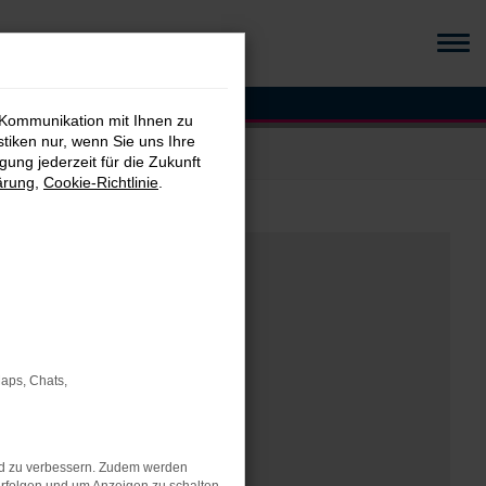
 Kommunikation mit Ihnen zu
stiken nur, wenn Sie uns Ihre
ung jederzeit für die Zukunft
ärung
,
Cookie-Richtlinie
.
Maps, Chats,
nd zu verbessern. Zudem werden