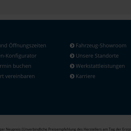
und Öffnungszeiten
Fahrzeug-Showroom
-Konfigurator
Unsere Standorte
ermin buchen
Werkstattleistungen
rt vereinbaren
Karriere
er Neupreis (Unverbindliche Preisempfehlung des Herstellers am Tag der Erstz