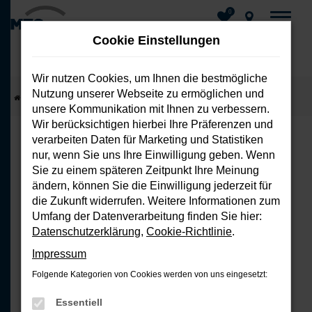
0
Cookie Einstellungen
Wir nutzen Cookies, um Ihnen die bestmögliche
Nutzung unserer Webseite zu ermöglichen und
Zum
Startseite
Fahrzeuge
Fahrzeug-Showroom
unsere Kommunikation mit Ihnen zu verbessern.
Hauptinhalt
Wir berücksichtigen hierbei Ihre Präferenzen und
springen
verarbeiten Daten für Marketing und Statistiken
nur, wenn Sie uns Ihre Einwilligung geben. Wenn
FEHLER: NETWORK ERROR
Sie zu einem späteren Zeitpunkt Ihre Meinung
ändern, können Sie die Einwilligung jederzeit für
Beim Laden ist ein Fehler aufgetreten.
die Zukunft widerrufen. Weitere Informationen zum
Hier sind ein paar Tipps, die dir helfen
Umfang der Datenverarbeitung finden Sie hier:
können:
Datenschutzerklärung
,
Cookie-Richtlinie
.
Impressum
Überprüfe deine Firewall und
Folgende Kategorien von Cookies werden von uns eingesetzt:
deine Internetverbindung.
Laden andere Webseiten, zum
Essentiell