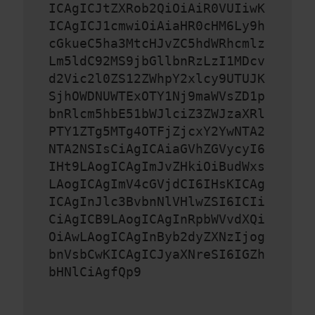
ICAgICJtZXRob2QiOiAiR0VUIiwK
ICAgICJ1cmwiOiAiaHR0cHM6Ly9h
cGkueC5ha3MtcHJvZC5hdWRhcmlz
Lm5ldC92MS9jbGllbnRzLzI1MDcv
d2Vic2l0ZS12ZWhpY2xlcy9UTUJK
SjhOWDNUWTExOTY1Nj9maWVsZD1p
bnRlcm5hbE51bWJlciZ3ZWJzaXRl
PTY1ZTg5MTg4OTFjZjcxY2YwNTA2
NTA2NSIsCiAgICAiaGVhZGVycyI6
IHt9LAogICAgImJvZHkiOiBudWxs
LAogICAgImV4cGVjdCI6IHsKICAg
ICAgInJlc3BvbnNlVHlwZSI6ICIi
CiAgICB9LAogICAgInRpbWVvdXQi
OiAwLAogICAgInByb2dyZXNzIjog
bnVsbCwKICAgICJyaXNreSI6IGZh
bHNlCiAgfQp9