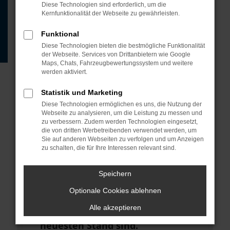
Beispiel deine Suchmaschine?
Diese Technologien sind erforderlich, um die
Kernfunktionalität der Webseite zu gewährleisten.
Prüfe deine
Browsererweiterungen.
Funktional
Diese Technologien bieten die bestmögliche Funktionalität
Manche Erweiterungen, wie
der Webseite. Services von Drittanbietern wie Google
Werbeblocker, können das Laden
Maps, Chats, Fahrzeugbewertungssystem und weitere
werden aktiviert.
bestimmter Seiten verhindern.
Funktioniert die Seite in einem
Statistik und Marketing
anderen Browser oder in einem
Diese Technologien ermöglichen es uns, die Nutzung der
Webseite zu analysieren, um die Leistung zu messen und
privaten Fenster?
zu verbessern. Zudem werden Technologien eingesetzt,
die von dritten Werbetreibenden verwendet werden, um
Starte dein Gerät neu.
Sie auf anderen Webseiten zu verfolgen und um Anzeigen
zu schalten, die für Ihre Interessen relevant sind.
Das kann manchmal helfen,
vorübergehende Probleme zu
Speichern
beheben.
Optionale Cookies ablehnen
Stelle sicher, dass dein Browser
Alle akzeptieren
und dein Betriebssystem auf dem
neuesten Stand sind.