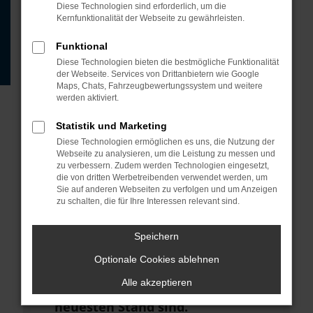
Beispiel deine Suchmaschine?
Diese Technologien sind erforderlich, um die
Kernfunktionalität der Webseite zu gewährleisten.
Prüfe deine
Browsererweiterungen.
Funktional
Diese Technologien bieten die bestmögliche Funktionalität
Manche Erweiterungen, wie
der Webseite. Services von Drittanbietern wie Google
Werbeblocker, können das Laden
Maps, Chats, Fahrzeugbewertungssystem und weitere
werden aktiviert.
bestimmter Seiten verhindern.
Funktioniert die Seite in einem
Statistik und Marketing
anderen Browser oder in einem
Diese Technologien ermöglichen es uns, die Nutzung der
Webseite zu analysieren, um die Leistung zu messen und
privaten Fenster?
zu verbessern. Zudem werden Technologien eingesetzt,
die von dritten Werbetreibenden verwendet werden, um
Starte dein Gerät neu.
Sie auf anderen Webseiten zu verfolgen und um Anzeigen
zu schalten, die für Ihre Interessen relevant sind.
Das kann manchmal helfen,
vorübergehende Probleme zu
Speichern
beheben.
Optionale Cookies ablehnen
Stelle sicher, dass dein Browser
Alle akzeptieren
und dein Betriebssystem auf dem
neuesten Stand sind.