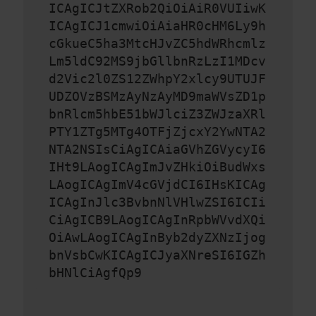
ICAgICJtZXRob2QiOiAiR0VUIiwK
ICAgICJ1cmwiOiAiaHR0cHM6Ly9h
cGkueC5ha3MtcHJvZC5hdWRhcmlz
Lm5ldC92MS9jbGllbnRzLzI1MDcv
d2Vic2l0ZS12ZWhpY2xlcy9UTUJF
UDZOVzBSMzAyNzAyMD9maWVsZD1p
bnRlcm5hbE51bWJlciZ3ZWJzaXRl
PTY1ZTg5MTg4OTFjZjcxY2YwNTA2
NTA2NSIsCiAgICAiaGVhZGVycyI6
IHt9LAogICAgImJvZHkiOiBudWxs
LAogICAgImV4cGVjdCI6IHsKICAg
ICAgInJlc3BvbnNlVHlwZSI6ICIi
CiAgICB9LAogICAgInRpbWVvdXQi
OiAwLAogICAgInByb2dyZXNzIjog
bnVsbCwKICAgICJyaXNreSI6IGZh
bHNlCiAgfQp9