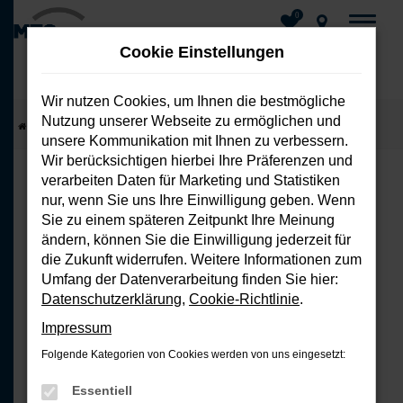
0
Cookie Einstellungen
Wir nutzen Cookies, um Ihnen die bestmögliche
Nutzung unserer Webseite zu ermöglichen und
Zum
Startseite
Fahrzeuge
Fahrzeug-Showroom
unsere Kommunikation mit Ihnen zu verbessern.
Hauptinhalt
Wir berücksichtigen hierbei Ihre Präferenzen und
springen
verarbeiten Daten für Marketing und Statistiken
nur, wenn Sie uns Ihre Einwilligung geben. Wenn
FEHLER: NETWORK ERROR
Sie zu einem späteren Zeitpunkt Ihre Meinung
ändern, können Sie die Einwilligung jederzeit für
Beim Laden ist ein Fehler aufgetreten.
die Zukunft widerrufen. Weitere Informationen zum
Hier sind ein paar Tipps, die dir helfen
Umfang der Datenverarbeitung finden Sie hier:
können:
Datenschutzerklärung
,
Cookie-Richtlinie
.
Impressum
Überprüfe deine Firewall und
Folgende Kategorien von Cookies werden von uns eingesetzt:
deine Internetverbindung.
Laden andere Webseiten, zum
Essentiell