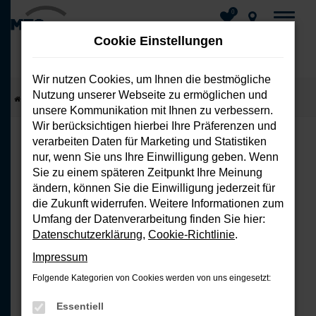
0
Cookie Einstellungen
Wir nutzen Cookies, um Ihnen die bestmögliche
Nutzung unserer Webseite zu ermöglichen und
Zum
Startseite
Fahrzeuge
Fahrzeug-Showroom
unsere Kommunikation mit Ihnen zu verbessern.
Hauptinhalt
Wir berücksichtigen hierbei Ihre Präferenzen und
springen
verarbeiten Daten für Marketing und Statistiken
nur, wenn Sie uns Ihre Einwilligung geben. Wenn
FEHLER: NETWORK ERROR
Sie zu einem späteren Zeitpunkt Ihre Meinung
ändern, können Sie die Einwilligung jederzeit für
Beim Laden ist ein Fehler aufgetreten.
die Zukunft widerrufen. Weitere Informationen zum
Hier sind ein paar Tipps, die dir helfen
Umfang der Datenverarbeitung finden Sie hier:
können:
Datenschutzerklärung
,
Cookie-Richtlinie
.
Impressum
Überprüfe deine Firewall und
Folgende Kategorien von Cookies werden von uns eingesetzt:
deine Internetverbindung.
Laden andere Webseiten, zum
Essentiell