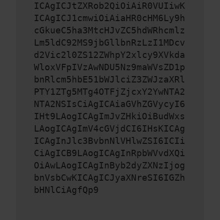
ICAgICJtZXRob2QiOiAiR0VUIiwK
ICAgICJ1cmwiOiAiaHR0cHM6Ly9h
cGkueC5ha3MtcHJvZC5hdWRhcmlz
Lm5ldC92MS9jbGllbnRzLzI1MDcv
d2Vic2l0ZS12ZWhpY2xlcy9XVkda
WloxVFpIVzAwNDU5Nz9maWVsZD1p
bnRlcm5hbE51bWJlciZ3ZWJzaXRl
PTY1ZTg5MTg4OTFjZjcxY2YwNTA2
NTA2NSIsCiAgICAiaGVhZGVycyI6
IHt9LAogICAgImJvZHkiOiBudWxs
LAogICAgImV4cGVjdCI6IHsKICAg
ICAgInJlc3BvbnNlVHlwZSI6ICIi
CiAgICB9LAogICAgInRpbWVvdXQi
OiAwLAogICAgInByb2dyZXNzIjog
bnVsbCwKICAgICJyaXNreSI6IGZh
bHNlCiAgfQp9