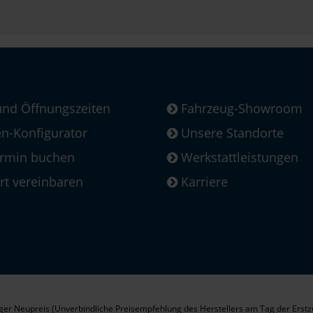
und Öffnungszeiten
Fahrzeug-Showroom
-Konfigurator
Unsere Standorte
ermin buchen
Werkstattleistungen
rt vereinbaren
Karriere
er Neupreis (Unverbindliche Preisempfehlung des Herstellers am Tag der Erstz