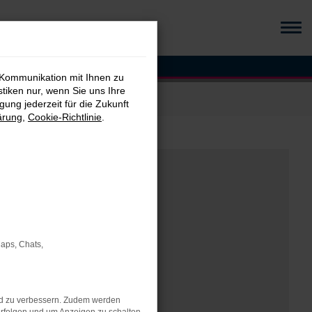
 Kommunikation mit Ihnen zu
stiken nur, wenn Sie uns Ihre
ung jederzeit für die Zukunft
ärung
,
Cookie-Richtlinie
.
Maps, Chats,
nd zu verbessern. Zudem werden