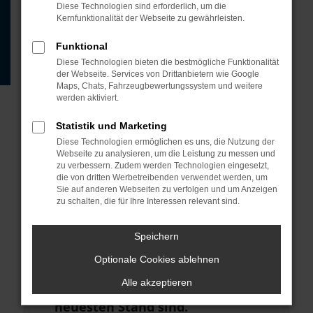
Beispiel deine Suchmaschine?
Diese Technologien sind erforderlich, um die
Kernfunktionalität der Webseite zu gewährleisten.
Prüfe deine
Browsererweiterungen.
Funktional
Diese Technologien bieten die bestmögliche Funktionalität
Manche Erweiterungen, wie
der Webseite. Services von Drittanbietern wie Google
Werbeblocker, können das Laden
Maps, Chats, Fahrzeugbewertungssystem und weitere
werden aktiviert.
bestimmter Seiten verhindern.
Funktioniert die Seite in einem
Statistik und Marketing
anderen Browser oder in einem
Diese Technologien ermöglichen es uns, die Nutzung der
Webseite zu analysieren, um die Leistung zu messen und
privaten Fenster?
zu verbessern. Zudem werden Technologien eingesetzt,
die von dritten Werbetreibenden verwendet werden, um
Starte dein Gerät neu.
Sie auf anderen Webseiten zu verfolgen und um Anzeigen
zu schalten, die für Ihre Interessen relevant sind.
Das kann manchmal helfen,
vorübergehende Probleme zu
Speichern
beheben.
Optionale Cookies ablehnen
Stelle sicher, dass dein Browser
Alle akzeptieren
und dein Betriebssystem auf dem
neuesten Stand sind.