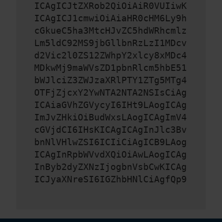
ICAgICJtZXRob2QiOiAiR0VUIiwK
ICAgICJ1cmwiOiAiaHR0cHM6Ly9h
cGkueC5ha3MtcHJvZC5hdWRhcmlz
Lm5ldC92MS9jbGllbnRzLzI1MDcv
d2Vic2l0ZS12ZWhpY2xlcy8xMDc4
MDkwMj9maWVsZD1pbnRlcm5hbE51
bWJlciZ3ZWJzaXRlPTY1ZTg5MTg4
OTFjZjcxY2YwNTA2NTA2NSIsCiAg
ICAiaGVhZGVycyI6IHt9LAogICAg
ImJvZHkiOiBudWxsLAogICAgImV4
cGVjdCI6IHsKICAgICAgInJlc3Bv
bnNlVHlwZSI6ICIiCiAgICB9LAog
ICAgInRpbWVvdXQiOiAwLAogICAg
InByb2dyZXNzIjogbnVsbCwKICAg
ICJyaXNreSI6IGZhbHNlCiAgfQp9