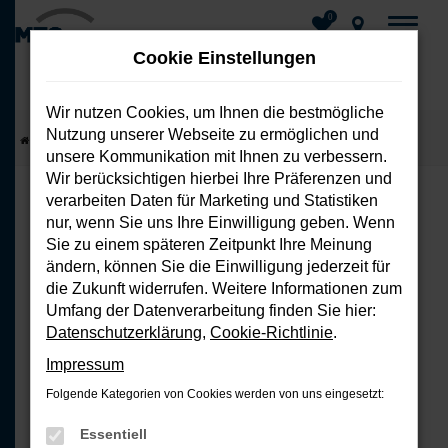
0
Cookie Einstellungen
Wir nutzen Cookies, um Ihnen die bestmögliche
Nutzung unserer Webseite zu ermöglichen und
Zum
Startseite
Fahrzeuge
Fahrzeug-Showroom
unsere Kommunikation mit Ihnen zu verbessern.
Hauptinhalt
Wir berücksichtigen hierbei Ihre Präferenzen und
springen
verarbeiten Daten für Marketing und Statistiken
nur, wenn Sie uns Ihre Einwilligung geben. Wenn
FEHLER: NETWORK ERROR
Sie zu einem späteren Zeitpunkt Ihre Meinung
ändern, können Sie die Einwilligung jederzeit für
Beim Laden ist ein Fehler aufgetreten.
die Zukunft widerrufen. Weitere Informationen zum
Hier sind ein paar Tipps, die dir helfen
Umfang der Datenverarbeitung finden Sie hier:
können:
Datenschutzerklärung
,
Cookie-Richtlinie
.
Impressum
Überprüfe deine Firewall und
Folgende Kategorien von Cookies werden von uns eingesetzt:
deine Internetverbindung.
Laden andere Webseiten, zum
Essentiell