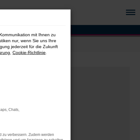
 Kommunikation mit Ihnen zu
stiken nur, wenn Sie uns Ihre
ung jederzeit für die Zukunft
ärung
,
Cookie-Richtlinie
.
Maps, Chats,
nd zu verbessern. Zudem werden