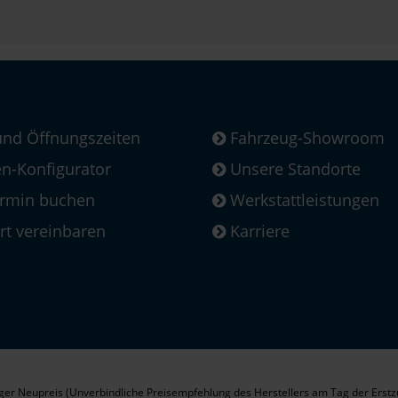
und Öffnungszeiten
Fahrzeug-Showroom
-Konfigurator
Unsere Standorte
ermin buchen
Werkstattleistungen
rt vereinbaren
Karriere
er Neupreis (Unverbindliche Preisempfehlung des Herstellers am Tag der Erstz