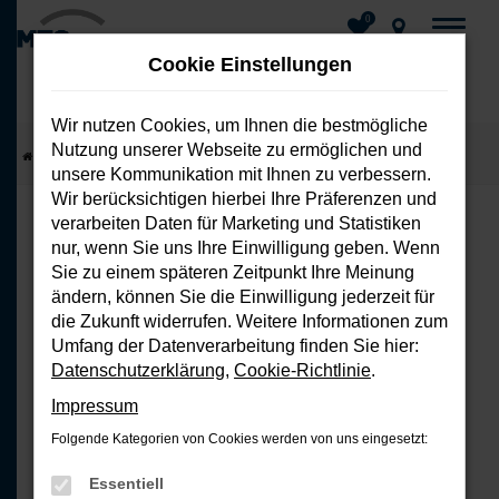
0
Cookie Einstellungen
Wir nutzen Cookies, um Ihnen die bestmögliche
Nutzung unserer Webseite zu ermöglichen und
Zum
Startseite
Fahrzeuge
Fahrzeug-Showroom
unsere Kommunikation mit Ihnen zu verbessern.
Hauptinhalt
Wir berücksichtigen hierbei Ihre Präferenzen und
springen
verarbeiten Daten für Marketing und Statistiken
nur, wenn Sie uns Ihre Einwilligung geben. Wenn
FEHLER: NETWORK ERROR
Sie zu einem späteren Zeitpunkt Ihre Meinung
ändern, können Sie die Einwilligung jederzeit für
Beim Laden ist ein Fehler aufgetreten.
die Zukunft widerrufen. Weitere Informationen zum
Hier sind ein paar Tipps, die dir helfen
Umfang der Datenverarbeitung finden Sie hier:
können:
Datenschutzerklärung
,
Cookie-Richtlinie
.
Impressum
Überprüfe deine Firewall und
Folgende Kategorien von Cookies werden von uns eingesetzt:
deine Internetverbindung.
Laden andere Webseiten, zum
Essentiell