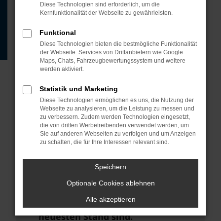
Beispiel deine Suchmaschine?
Diese Technologien sind erforderlich, um die
Kernfunktionalität der Webseite zu gewährleisten.
Prüfe deine
Browsererweiterungen.
Funktional
Diese Technologien bieten die bestmögliche Funktionalität
Manche Erweiterungen, wie
der Webseite. Services von Drittanbietern wie Google
Werbeblocker, können das Laden
Maps, Chats, Fahrzeugbewertungssystem und weitere
werden aktiviert.
bestimmter Seiten verhindern.
Funktioniert die Seite in einem
Statistik und Marketing
anderen Browser oder in einem
Diese Technologien ermöglichen es uns, die Nutzung der
Webseite zu analysieren, um die Leistung zu messen und
privaten Fenster?
zu verbessern. Zudem werden Technologien eingesetzt,
die von dritten Werbetreibenden verwendet werden, um
Starte dein Gerät neu.
Sie auf anderen Webseiten zu verfolgen und um Anzeigen
zu schalten, die für Ihre Interessen relevant sind.
Das kann manchmal helfen,
vorübergehende Probleme zu
Speichern
beheben.
Optionale Cookies ablehnen
Stelle sicher, dass dein Browser
Alle akzeptieren
und dein Betriebssystem auf dem
neuesten Stand sind.