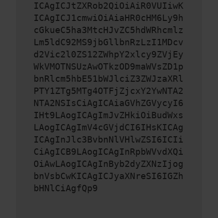
ICAgICJtZXRob2QiOiAiR0VUIiwK
ICAgICJ1cmwiOiAiaHR0cHM6Ly9h
cGkueC5ha3MtcHJvZC5hdWRhcmlz
Lm5ldC92MS9jbGllbnRzLzI1MDcv
d2Vic2l0ZS12ZWhpY2xlcy9ZVjEy
WkVMOTNSUzAwOTkzOD9maWVsZD1p
bnRlcm5hbE51bWJlciZ3ZWJzaXRl
PTY1ZTg5MTg4OTFjZjcxY2YwNTA2
NTA2NSIsCiAgICAiaGVhZGVycyI6
IHt9LAogICAgImJvZHkiOiBudWxs
LAogICAgImV4cGVjdCI6IHsKICAg
ICAgInJlc3BvbnNlVHlwZSI6ICIi
CiAgICB9LAogICAgInRpbWVvdXQi
OiAwLAogICAgInByb2dyZXNzIjog
bnVsbCwKICAgICJyaXNreSI6IGZh
bHNlCiAgfQp9