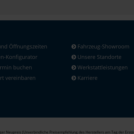
und Öffnungszeiten
Fahrzeug-Showroom
-Konfigurator
Unsere Standorte
ermin buchen
Werkstattleistungen
rt vereinbaren
Karriere
er Neupreis (Unverbindliche Preisempfehlung des Herstellers am Tag der Erstz