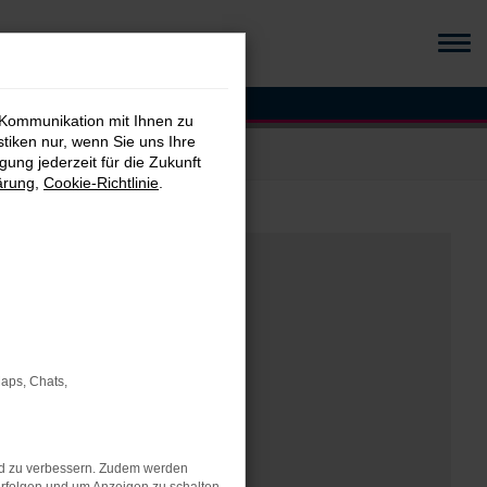
 Kommunikation mit Ihnen zu
stiken nur, wenn Sie uns Ihre
ung jederzeit für die Zukunft
ärung
,
Cookie-Richtlinie
.
Maps, Chats,
nd zu verbessern. Zudem werden