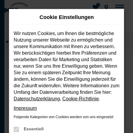
0
Cookie Einstellungen
Wir nutzen Cookies, um Ihnen die bestmögliche
Nutzung unserer Webseite zu ermöglichen und
Zum
Startseite
Fahrzeuge
Fahrzeug-Showroom
unsere Kommunikation mit Ihnen zu verbessern.
Hauptinhalt
Wir berücksichtigen hierbei Ihre Präferenzen und
springen
verarbeiten Daten für Marketing und Statistiken
nur, wenn Sie uns Ihre Einwilligung geben. Wenn
FEHLER: NETWORK ERROR
Sie zu einem späteren Zeitpunkt Ihre Meinung
ändern, können Sie die Einwilligung jederzeit für
Beim Laden ist ein Fehler aufgetreten.
die Zukunft widerrufen. Weitere Informationen zum
Hier sind ein paar Tipps, die dir helfen
Umfang der Datenverarbeitung finden Sie hier:
können:
Datenschutzerklärung
,
Cookie-Richtlinie
.
Impressum
Überprüfe deine Firewall und
Folgende Kategorien von Cookies werden von uns eingesetzt:
deine Internetverbindung.
Laden andere Webseiten, zum
Essentiell