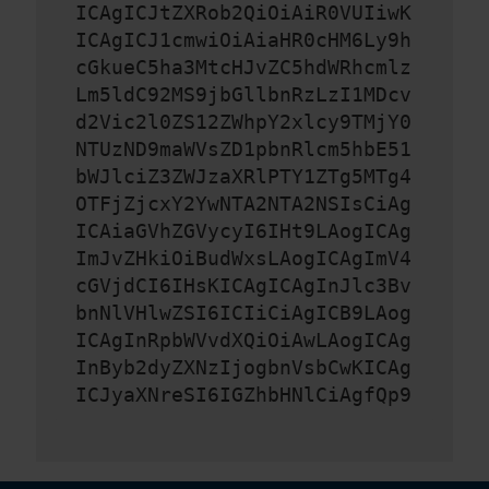
ICAgICJtZXRob2QiOiAiR0VUIiwK
ICAgICJ1cmwiOiAiaHR0cHM6Ly9h
cGkueC5ha3MtcHJvZC5hdWRhcmlz
Lm5ldC92MS9jbGllbnRzLzI1MDcv
d2Vic2l0ZS12ZWhpY2xlcy9TMjY0
NTUzND9maWVsZD1pbnRlcm5hbE51
bWJlciZ3ZWJzaXRlPTY1ZTg5MTg4
OTFjZjcxY2YwNTA2NTA2NSIsCiAg
ICAiaGVhZGVycyI6IHt9LAogICAg
ImJvZHkiOiBudWxsLAogICAgImV4
cGVjdCI6IHsKICAgICAgInJlc3Bv
bnNlVHlwZSI6ICIiCiAgICB9LAog
ICAgInRpbWVvdXQiOiAwLAogICAg
InByb2dyZXNzIjogbnVsbCwKICAg
ICJyaXNreSI6IGZhbHNlCiAgfQp9