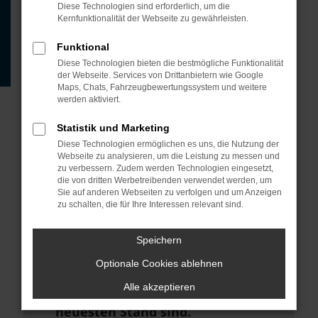
Beispiel deine Suchmaschine?
Diese Technologien sind erforderlich, um die
Kernfunktionalität der Webseite zu gewährleisten.
Prüfe deine
Browsererweiterungen.
Funktional
Diese Technologien bieten die bestmögliche Funktionalität
Manche Erweiterungen, wie
der Webseite. Services von Drittanbietern wie Google
Werbeblocker, können das Laden
Maps, Chats, Fahrzeugbewertungssystem und weitere
werden aktiviert.
bestimmter Seiten verhindern.
Funktioniert die Seite in einem
Statistik und Marketing
anderen Browser oder in einem
Diese Technologien ermöglichen es uns, die Nutzung der
Webseite zu analysieren, um die Leistung zu messen und
privaten Fenster?
zu verbessern. Zudem werden Technologien eingesetzt,
die von dritten Werbetreibenden verwendet werden, um
Starte dein Gerät neu.
Sie auf anderen Webseiten zu verfolgen und um Anzeigen
zu schalten, die für Ihre Interessen relevant sind.
Das kann manchmal helfen,
vorübergehende Probleme zu
Speichern
beheben.
Optionale Cookies ablehnen
Stelle sicher, dass dein Browser
Alle akzeptieren
und dein Betriebssystem auf dem
neuesten Stand sind.