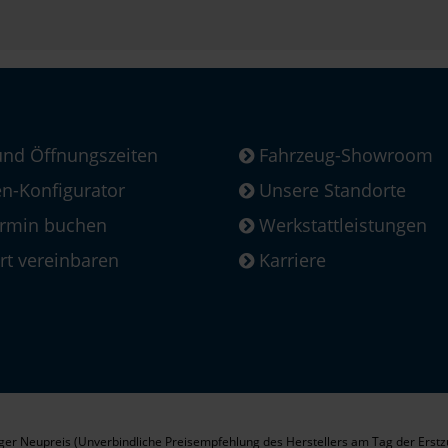
und Öffnungszeiten
Fahrzeug-Showroom
-Konfigurator
Unsere Standorte
ermin buchen
Werkstattleistungen
rt vereinbaren
Karriere
er Neupreis (Unverbindliche Preisempfehlung des Herstellers am Tag der Erstz