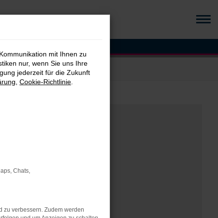
 Kommunikation mit Ihnen zu
stiken nur, wenn Sie uns Ihre
ung jederzeit für die Zukunft
ärung
,
Cookie-Richtlinie
.
Maps, Chats,
nd zu verbessern. Zudem werden