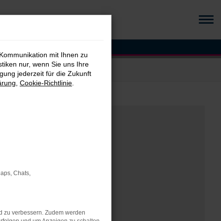
 Kommunikation mit Ihnen zu
stiken nur, wenn Sie uns Ihre
ung jederzeit für die Zukunft
ärung
,
Cookie-Richtlinie
.
Maps, Chats,
nd zu verbessern. Zudem werden