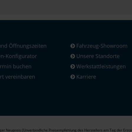
und Öffnungszeiten
Fahrzeug-Showroom
-Konfigurator
Unsere Standorte
ermin buchen
Werkstattleistungen
rt vereinbaren
Karriere
er Neupreis (Unverbindliche Preisempfehlung des Herstellers am Tag der Erstz