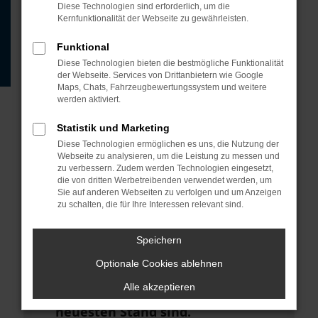
Beispiel deine Suchmaschine?
Diese Technologien sind erforderlich, um die
Kernfunktionalität der Webseite zu gewährleisten.
Prüfe deine
Browsererweiterungen.
Funktional
Diese Technologien bieten die bestmögliche Funktionalität
Manche Erweiterungen, wie
der Webseite. Services von Drittanbietern wie Google
Werbeblocker, können das Laden
Maps, Chats, Fahrzeugbewertungssystem und weitere
werden aktiviert.
bestimmter Seiten verhindern.
Funktioniert die Seite in einem
Statistik und Marketing
anderen Browser oder in einem
Diese Technologien ermöglichen es uns, die Nutzung der
Webseite zu analysieren, um die Leistung zu messen und
privaten Fenster?
zu verbessern. Zudem werden Technologien eingesetzt,
die von dritten Werbetreibenden verwendet werden, um
Starte dein Gerät neu.
Sie auf anderen Webseiten zu verfolgen und um Anzeigen
zu schalten, die für Ihre Interessen relevant sind.
Das kann manchmal helfen,
vorübergehende Probleme zu
Speichern
beheben.
Optionale Cookies ablehnen
Stelle sicher, dass dein Browser
Alle akzeptieren
und dein Betriebssystem auf dem
neuesten Stand sind.