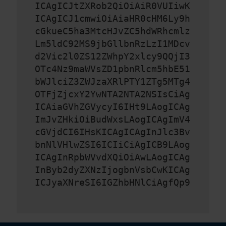
ICAgICJtZXRob2QiOiAiR0VUIiwK
ICAgICJ1cmwiOiAiaHR0cHM6Ly9h
cGkueC5ha3MtcHJvZC5hdWRhcmlz
Lm5ldC92MS9jbGllbnRzLzI1MDcv
d2Vic2l0ZS12ZWhpY2xlcy9QQjI3
OTc4Nz9maWVsZD1pbnRlcm5hbE51
bWJlciZ3ZWJzaXRlPTY1ZTg5MTg4
OTFjZjcxY2YwNTA2NTA2NSIsCiAg
ICAiaGVhZGVycyI6IHt9LAogICAg
ImJvZHkiOiBudWxsLAogICAgImV4
cGVjdCI6IHsKICAgICAgInJlc3Bv
bnNlVHlwZSI6ICIiCiAgICB9LAog
ICAgInRpbWVvdXQiOiAwLAogICAg
InByb2dyZXNzIjogbnVsbCwKICAg
ICJyaXNreSI6IGZhbHNlCiAgfQp9