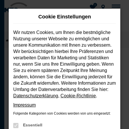
0
Cookie Einstellungen
Wir nutzen Cookies, um Ihnen die bestmögliche
Nutzung unserer Webseite zu ermöglichen und
Zum
Startseite
Fahrzeuge
Fahrzeug-Showroom
unsere Kommunikation mit Ihnen zu verbessern.
Hauptinhalt
Wir berücksichtigen hierbei Ihre Präferenzen und
springen
verarbeiten Daten für Marketing und Statistiken
nur, wenn Sie uns Ihre Einwilligung geben. Wenn
FEHLER: NETWORK ERROR
Sie zu einem späteren Zeitpunkt Ihre Meinung
ändern, können Sie die Einwilligung jederzeit für
Beim Laden ist ein Fehler aufgetreten.
die Zukunft widerrufen. Weitere Informationen zum
Hier sind ein paar Tipps, die dir helfen
Umfang der Datenverarbeitung finden Sie hier:
können:
Datenschutzerklärung
,
Cookie-Richtlinie
.
Impressum
Überprüfe deine Firewall und
Folgende Kategorien von Cookies werden von uns eingesetzt:
deine Internetverbindung.
Laden andere Webseiten, zum
Essentiell