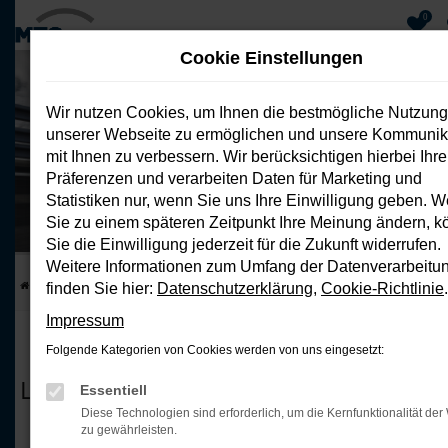
0
Cookie Einstellungen
Zum
Hauptinhalt
Wir nutzen Cookies, um Ihnen die bestmögliche Nutzung
springen
unserer Webseite zu ermöglichen und unsere Kommunik
mit Ihnen zu verbessern. Wir berücksichtigen hierbei Ihre
Alfa Romeo Junior 156 PS BEV
Präferenzen und verarbeiten Daten für Marketing und
Privatleasing ohne Anzahlung
Statistiken nur, wenn Sie uns Ihre Einwilligung geben. 
Energieverbrauch: 15,1 kWh/100 km; CO₂-Emission 0 g/km; CO₂-
Klasse: A
Sie zu einem späteren Zeitpunkt Ihre Meinung ändern, 
Sie die Einwilligung jederzeit für die Zukunft widerrufen.
Weitere Informationen zum Umfang der Datenverarbeitu
Startseite
Top Deals
Alfa Romeo Junior 156 PS BEV
finden Sie hier:
Datenschutzerklärung
,
Cookie-Richtlinie
.
Impressum
DER ALFA ROMEO JUNIOR BEV
Folgende Kategorien von Cookies werden von uns eingesetzt:
LEASING NUR FÜR 339€ MONATLICH
Essentiell
Diese Technologien sind erforderlich, um die Kernfunktionalität der
Entdecken Sie den Alfa Romeo Junior: sportlich,
zu gewährleisten.
elektrisch und innovativ. Unser exklusives