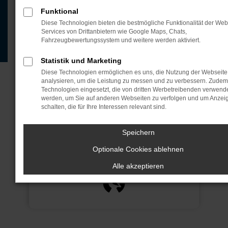
Leasingangebot ermöglicht Ihnen den perfekten
Funktional
Einstieg in die Elektromobilität – stilvoll und
Diese Technologien bieten die bestmögliche Funktionalität der Web
umweltfreundlich.
Services von Drittanbietern wie Google Maps, Chats,
Fahrzeugbewertungssystem und weitere werden aktiviert.
JETZT ANFRAGEN
Statistik und Marketing
Diese Technologien ermöglichen es uns, die Nutzung der Webseite
JETZT ANRUFEN
analysieren, um die Leistung zu messen und zu verbessern. Zude
Technologien eingesetzt, die von dritten Werbetreibenden verwend
werden, um Sie auf anderen Webseiten zu verfolgen und um Anzei
schalten, die für Ihre Interessen relevant sind.
Speichern
Motor
Optionale Cookies ablehnen
115 kW (156 PS)
Alle akzeptieren