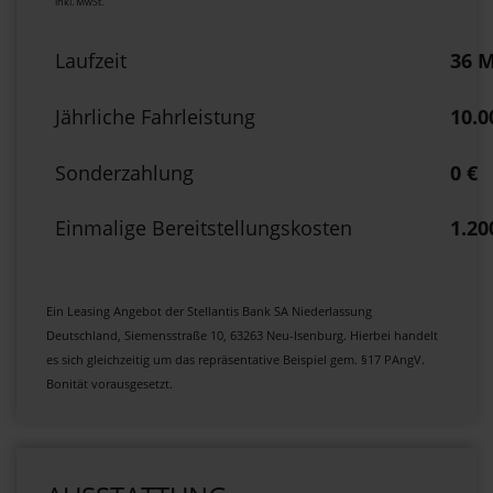
inkl. MwSt.
Laufzeit
36 
Jährliche Fahrleistung
10.
Sonderzahlung
0 €
Einmalige Bereitstellungskosten
1.20
Ein Leasing Angebot der Stellantis Bank SA Niederlassung
Deutschland, Siemensstraße 10, 63263 Neu-Isenburg.
Hierbei handelt
es sich gleichzeitig um das repräsentative Beispiel gem. §17 PAngV.
Bonität vorausgesetzt.