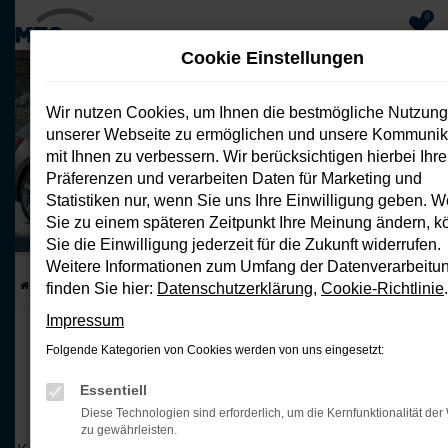
0
Cookie Einstellungen
Zum
Hauptinhalt
Wir nutzen Cookies, um Ihnen die bestmögliche Nutzung
springen
unserer Webseite zu ermöglichen und unsere Kommunik
mit Ihnen zu verbessern. Wir berücksichtigen hierbei Ihre
Scala 95 PS Benziner
Präferenzen und verarbeiten Daten für Marketing und
Privatleasing ohne Anzahlung
Statistiken nur, wenn Sie uns Ihre Einwilligung geben. 
Kraftstoffverbrauch (komb.): 5,1 l /100 km; CO2-Emissionen
(komb.): 115 g/km;​ CO2-Klasse (komb.): D
Sie zu einem späteren Zeitpunkt Ihre Meinung ändern, 
Sie die Einwilligung jederzeit für die Zukunft widerrufen.
Weitere Informationen zum Umfang der Datenverarbeitu
Startseite
Top Deals
Scala 95 PS Benziner
finden Sie hier:
Datenschutzerklärung
,
Cookie-Richtlinie
.
Impressum
DER NEUE ŠKODA SCALA
Folgende Kategorien von Cookies werden von uns eingesetzt:
Leasen Sie jetzt den neuen Škoda Scala für 229€
Essentiell
monatlich.
Diese Technologien sind erforderlich, um die Kernfunktionalität der
Unser attraktives Leasingangebot mit flexiblen
zu gewährleisten.