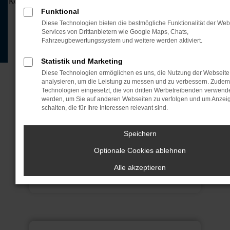
Konditionen sichert Ihnen den perfekten Einstieg in die
Zukunft des Fahrens.
Funktional
Diese Technologien bieten die bestmögliche Funktionalität der Web
Services von Drittanbietern wie Google Maps, Chats,
JETZT ANFRAGEN
Fahrzeugbewertungssystem und weitere werden aktiviert.
JETZT ANRUFEN
Statistik und Marketing
Diese Technologien ermöglichen es uns, die Nutzung der Webseite
analysieren, um die Leistung zu messen und zu verbessern. Zude
Technologien eingesetzt, die von dritten Werbetreibenden verwend
werden, um Sie auf anderen Webseiten zu verfolgen und um Anzei
schalten, die für Ihre Interessen relevant sind.
Motor
Speichern
70 kW (95PS)
Optionale Cookies ablehnen
Alle akzeptieren