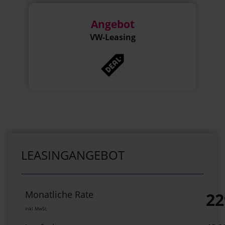
Angebot
VW-Leasing
LEASINGANGEBOT
Monatliche Rate
22
inkl. MwSt.