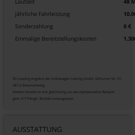
Laufzeit
48 
jährliche Fahrleistung
10.
Sonderzahlung
0 €
Einmalige Bereitstellungskosten
1.30
Ein Leasing Angebot der Volkswagen Leasing GmbH, Gifhorner Str. 57,
38112 Braunschweig.
Hierbei handelt es sich gleichzeitig um das repräsentative Beispiel
gem. §17 PAngV. Bonität vorausgesetzt.
AUSSTATTUNG