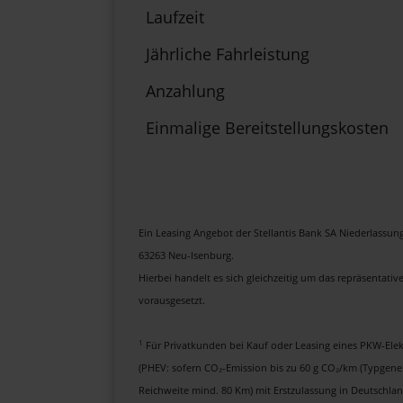
Laufzeit
Jährliche Fahrleistung
Anzahlung
Einmalige Bereitstellungskosten
Ein Leasing Angebot der Stellantis Bank SA Niederlassun
63263 Neu-Isenburg.
Hierbei handelt es sich gleichzeitig um das repräsentativ
vorausgesetzt.
1
Für Privatkunden bei Kauf oder Leasing eines PKW-Ele
(PHEV: sofern CO₂-Emission bis zu 60 g CO₂/km (Typgene
Reichweite mind. 80 Km) mit Erstzulassung in Deutschlan