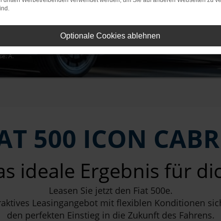
on dritten Werbetreibenden verwendet werden, um Sie auf anderen Webseiten zu ve
ind.
zahlung
Optionale Cookies ablehnen
e: A.
IAT 500 ICON CABR
s ideale Ergebnis für di
Leasen Sie jetzt den Fiat 500e.
raktives Leasingangebot mit flexiblen Konditionen sic
den perfekten Einstieg in die Zukunft des Fahrens.