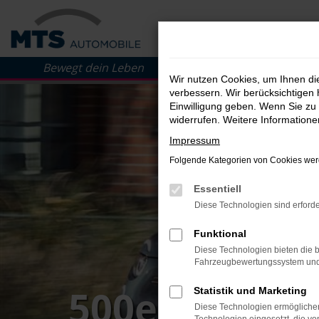
Zum
Hauptinhalt
springen
Wir nutzen Cookies, um Ihnen d
verbessern. Wir berücksichtigen 
Einwilligung geben. Wenn Sie zu 
widerrufen. Weitere Information
Impressum
Folgende Kategorien von Cookies werd
Essentiell
Diese Technologien sind erforde
Funktional
Diese Technologien bieten die b
Fahrzeugbewertungssystem und w
500e Icon Ca
Statistik und Marketing
Diese Technologien ermöglichen