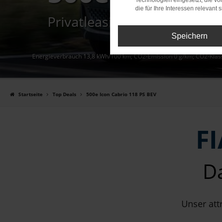
Technologien eingesetzt, die v
die für Ihre Interessen relevant s
Privatleasing mit 4.000€ An
Speichern
Energieverbrauch 13,8 kWh/100 km; CO2-Emission 0 g/km; CO2-Klass
Startseite
Top Deals
500e Icon Cabrio 118 PS BEV
F
Da
Unser att