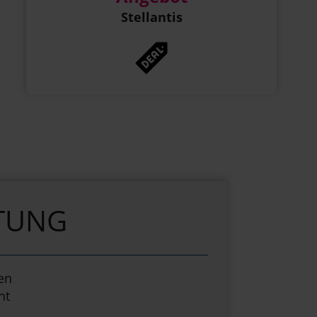
Stellantis
TUNG
ten
nt