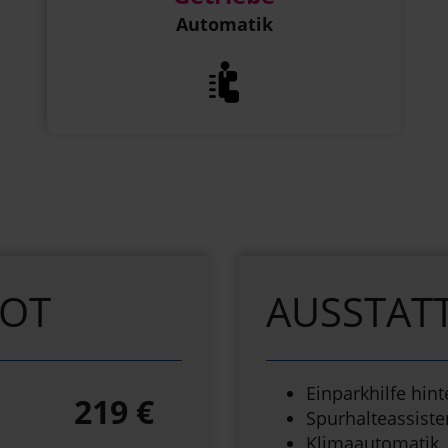
Automatik
BOT
AUSSTAT
Einparkhilfe hin
219 €
Spurhalteassiste
Klimaautomatik