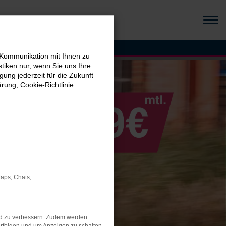
 Kommunikation mit Ihnen zu
stiken nur, wenn Sie uns Ihre
ung jederzeit für die Zukunft
ärung
,
Cookie-Richtlinie
.
Maps, Chats,
nd zu verbessern. Zudem werden