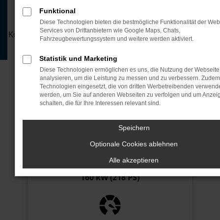
Funktional
Leasen Sie jetzt den neuen Leapmotor B05.
Unser attraktives Leasingangebot mit flexiblen
Diese Technologien bieten die bestmögliche Funktionalität der Web
Services von Drittanbietern wie Google Maps, Chats,
Konditionen sichert Ihnen den perfekten Einstieg in die
Fahrzeugbewertungssystem und weitere werden aktiviert.
Zukunft des Fahrens.
Statistik und Marketing
JETZT ANFRAGEN
Diese Technologien ermöglichen es uns, die Nutzung der Webseite
analysieren, um die Leistung zu messen und zu verbessern. Zude
Technologien eingesetzt, die von dritten Werbetreibenden verwend
JETZT ANRUFEN
werden, um Sie auf anderen Webseiten zu verfolgen und um Anzei
schalten, die für Ihre Interessen relevant sind.
Speichern
Optionale Cookies ablehnen
Alle akzeptieren
Motor
160 kW (218 PS)