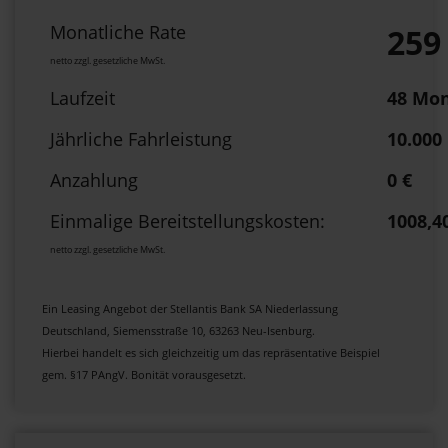
Monatliche Rate
259
netto zzgl. gesetzliche MwSt.
Laufzeit
48 Mo
Jährliche Fahrleistung
10.000
Anzahlung
0 €
Einmalige Bereitstellungskosten:
1008,4
netto zzgl. gesetzliche MwSt.
Ein Leasing Angebot der Stellantis Bank SA Niederlassung
Deutschland, Siemensstraße 10, 63263 Neu-Isenburg.
Hierbei handelt es sich gleichzeitig um das repräsentative Beispiel
gem. §17 PAngV. Bonität vorausgesetzt.