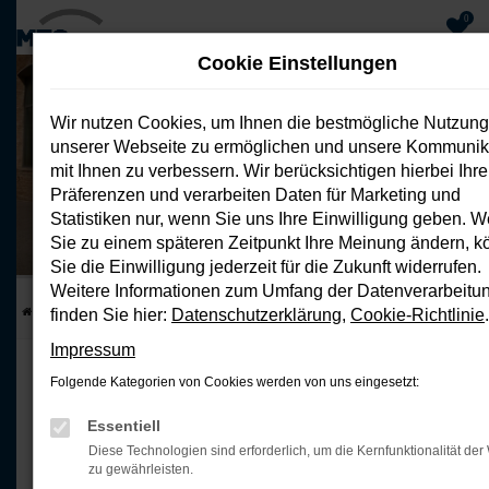
0
Cookie Einstellungen
Zum
Hauptinhalt
Wir nutzen Cookies, um Ihnen die bestmögliche Nutzung
springen
unserer Webseite zu ermöglichen und unsere Kommunik
mit Ihnen zu verbessern. Wir berücksichtigen hierbei Ihre
B05 218 PS BEV Design Pro Max
Präferenzen und verarbeiten Daten für Marketing und
Gewerbeleasing ohne Anzahlung
Statistiken nur, wenn Sie uns Ihre Einwilligung geben. 
Energieverbrauch 15,9 kWh/100 km; CO2 Emissionen 0 g/km; CO2-
Klasse A
Sie zu einem späteren Zeitpunkt Ihre Meinung ändern, 
Sie die Einwilligung jederzeit für die Zukunft widerrufen.
Weitere Informationen zum Umfang der Datenverarbeitu
Startseite
Top Deals
B05 218 PS BEV Design Pro Max
finden Sie hier:
Datenschutzerklärung
,
Cookie-Richtlinie
.
Impressum
DER NEUE LEAPMOTOR B05
Folgende Kategorien von Cookies werden von uns eingesetzt:
Kühn. Sportlich.
Essentiell
Diese Technologien sind erforderlich, um die Kernfunktionalität der
Unverwechselbar
zu gewährleisten.