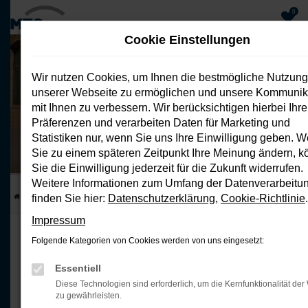
0
Cookie Einstellungen
Zum
Hauptinhalt
Wir nutzen Cookies, um Ihnen die bestmögliche Nutzung
springen
unserer Webseite zu ermöglichen und unsere Kommunik
mit Ihnen zu verbessern. Wir berücksichtigen hierbei Ihre
B05 218 PS BEV Life Pro
Präferenzen und verarbeiten Daten für Marketing und
Privatleasing mit 4.000€ Anzahlung
Statistiken nur, wenn Sie uns Ihre Einwilligung geben. 
Energieverbrauch 15,9 kWh/100 km; CO2 Emissionen 0 g/km; CO2-
Klasse A
Sie zu einem späteren Zeitpunkt Ihre Meinung ändern, 
Sie die Einwilligung jederzeit für die Zukunft widerrufen.
Weitere Informationen zum Umfang der Datenverarbeitu
Startseite
Top Deals
B05 218 PS BEV Life Pro
finden Sie hier:
Datenschutzerklärung
,
Cookie-Richtlinie
.
Impressum
DER NEUE LEAPMOTOR B05
Folgende Kategorien von Cookies werden von uns eingesetzt:
Kühn. Sportlich.
Essentiell
Diese Technologien sind erforderlich, um die Kernfunktionalität der
Unverwechselbar
zu gewährleisten.