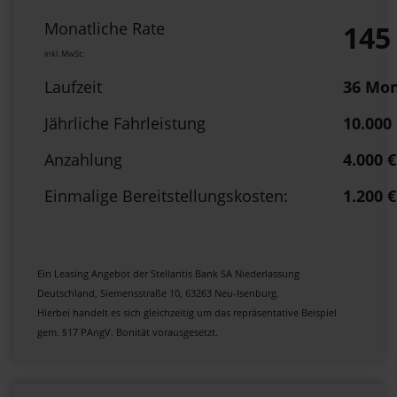
Monatliche Rate
145
inkl. MwSt:
Laufzeit
36 Mo
Jährliche Fahrleistung
10.000
Anzahlung
4.000 €
Einmalige Bereitstellungskosten:
1.200 €
Ein Leasing Angebot der Stellantis Bank SA Niederlassung
Deutschland, Siemensstraße 10, 63263 Neu-Isenburg.
Hierbei handelt es sich gleichzeitig um das repräsentative Beispiel
gem. §17 PAngV. Bonität vorausgesetzt.