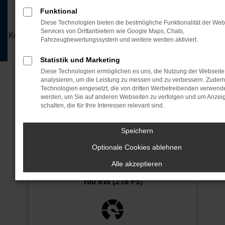
Funktional
Leasen Sie jetzt den neuen Leapmotor B05.
Unser attraktives Leasingangebot mit flexiblen
Diese Technologien bieten die bestmögliche Funktionalität der Web
Services von Drittanbietern wie Google Maps, Chats,
Konditionen sichert Ihnen den perfekten Einstieg in die
Fahrzeugbewertungssystem und weitere werden aktiviert.
Zukunft des Fahrens.
Statistik und Marketing
JETZT ANFRAGEN
Diese Technologien ermöglichen es uns, die Nutzung der Webseite
analysieren, um die Leistung zu messen und zu verbessern. Zude
Technologien eingesetzt, die von dritten Werbetreibenden verwend
JETZT ANRUFEN
werden, um Sie auf anderen Webseiten zu verfolgen und um Anzei
schalten, die für Ihre Interessen relevant sind.
Speichern
Optionale Cookies ablehnen
Alle akzeptieren
Motor
160 kW (218 PS)