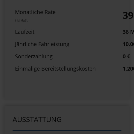
Monatliche Rate
39
inkl. MwSt.
Laufzeit
36 
Jährliche Fahrleistung
10.
Sonderzahlung
0 €
Einmalige Bereitstellungskosten
1.20
AUSSTATTUNG