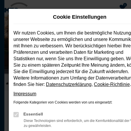
0
Cookie Einstellungen
Zum
Hauptinhalt
Wir nutzen Cookies, um Ihnen die bestmögliche Nutzung
springen
unserer Webseite zu ermöglichen und unsere Kommunik
Leapmotor B10 218 PS BEV Design
mit Ihnen zu verbessern. Wir berücksichtigen hierbei Ihre
Pro Max
Präferenzen und verarbeiten Daten für Marketing und
Privatleasing ohne Anzahlung
Statistiken nur, wenn Sie uns Ihre Einwilligung geben. 
Energieverbrauch 18,5 kWh/100 km; CO2-Emission 0 g/km; CO2-
Klasse A
Sie zu einem späteren Zeitpunkt Ihre Meinung ändern, 
Sie die Einwilligung jederzeit für die Zukunft widerrufen.
Weitere Informationen zum Umfang der Datenverarbeitu
Startseite
Top Deals
Leapmotor B10 218 PS BEV Design Pro Max
finden Sie hier:
Datenschutzerklärung
,
Cookie-Richtlinie
.
Impressum
DER NEUE LEAPMOTOR B10 DESIGN
Folgende Kategorien von Cookies werden von uns eingesetzt:
PRO MAX
Essentiell
B10. EINFACH
Diese Technologien sind erforderlich, um die Kernfunktionalität der
zu gewährleisten.