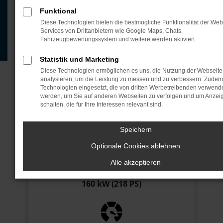
BEEINDRUCKEND
Funktional
Diese Technologien bieten die bestmögliche Funktionalität der Web
Services von Drittanbietern wie Google Maps, Chats,
Klare Linien. Clevere Proportionen. Ein elektrisches
Fahrzeugbewertungssystem und weitere werden aktiviert.
Design, das Sinn ergibt – und bei dem man zweimal
Statistik und Marketing
hinsieht.
Diese Technologien ermöglichen es uns, die Nutzung der Webseite
analysieren, um die Leistung zu messen und zu verbessern. Zude
JETZT ANFRAGEN
Technologien eingesetzt, die von dritten Werbetreibenden verwend
werden, um Sie auf anderen Webseiten zu verfolgen und um Anzei
schalten, die für Ihre Interessen relevant sind.
JETZT ANRUFEN
Speichern
Optionale Cookies ablehnen
Alle akzeptieren
Motor
160 kW (218 PS)