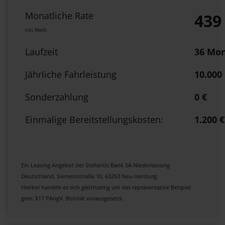
Monatliche Rate
439
inkl. MwSt:
Laufzeit
36 Mo
Jährliche Fahrleistung
10.000
Sonderzahlung
0 €
Einmalige Bereitstellungskosten:
1.200 €
Ein Leasing Angebot der Stellantis Bank SA Niederlassung
Deutschland, Siemensstraße 10, 63263 Neu-Isenburg.
Hierbei handelt es sich gleichzeitig um das repräsentative Beispiel
gem. §17 PAngV. Bonität vorausgesetzt.