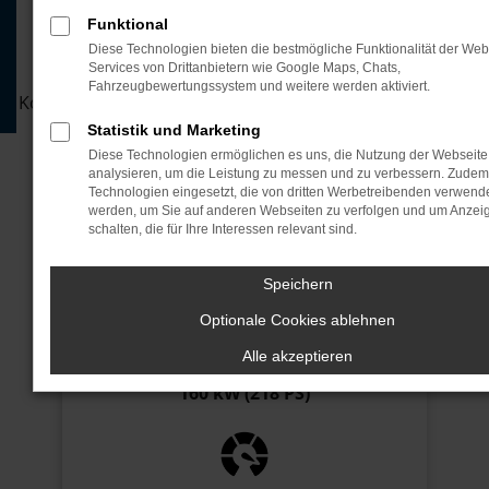
Reise
Funktional
Diese Technologien bieten die bestmögliche Funktionalität der Web
Leasen Sie jetzt den neuen Leapmotor C10.
Services von Drittanbietern wie Google Maps, Chats,
Unser attraktives Leasingangebot mit flexiblen
Fahrzeugbewertungssystem und weitere werden aktiviert.
Konditionen sichert Ihnen den perfekten Einstieg in die
Zukunft des Fahrens.
Statistik und Marketing
Diese Technologien ermöglichen es uns, die Nutzung der Webseite
analysieren, um die Leistung zu messen und zu verbessern. Zude
JETZT ANFRAGEN
Technologien eingesetzt, die von dritten Werbetreibenden verwend
werden, um Sie auf anderen Webseiten zu verfolgen und um Anzei
JETZT ANRUFEN
schalten, die für Ihre Interessen relevant sind.
Speichern
Optionale Cookies ablehnen
Alle akzeptieren
Motor
160 kW (218 PS)