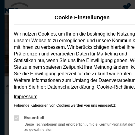
0
Cookie Einstellungen
Zum
Hauptinhalt
Wir nutzen Cookies, um Ihnen die bestmögliche Nutzung
springen
unserer Webseite zu ermöglichen und unsere Kommunik
mit Ihnen zu verbessern. Wir berücksichtigen hierbei Ihre
C10 218 PS BEV Design Pro Max
Präferenzen und verarbeiten Daten für Marketing und
Privatleasing ohne Anzahlung
Statistiken nur, wenn Sie uns Ihre Einwilligung geben. 
Energieverbrauch 18,5 kWh/100 km; CO2-Emission 0 g/km; CO2-
Klasse: A
Sie zu einem späteren Zeitpunkt Ihre Meinung ändern, 
Sie die Einwilligung jederzeit für die Zukunft widerrufen.
Weitere Informationen zum Umfang der Datenverarbeitu
Startseite
Top Deals
C10 218 PS BEV Design Pro Max
finden Sie hier:
Datenschutzerklärung
,
Cookie-Richtlinie
.
Impressum
DER NEUE LEAPMOTOR C10 BEV
Folgende Kategorien von Cookies werden von uns eingesetzt:
Ein Fahrzeug für jede
Essentiell
Diese Technologien sind erforderlich, um die Kernfunktionalität der
zu gewährleisten.