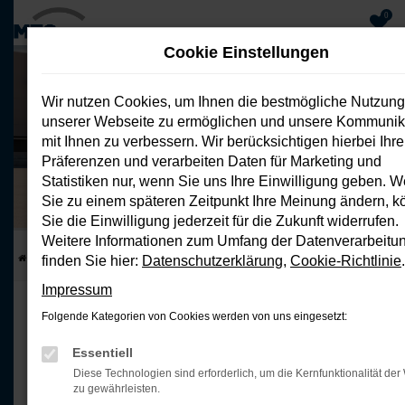
0
Cookie Einstellungen
Zum
Hauptinhalt
Wir nutzen Cookies, um Ihnen die bestmögliche Nutzung
springen
unserer Webseite zu ermöglichen und unsere Kommunik
Leon Style Sportstourer 116 PS
mit Ihnen zu verbessern. Wir berücksichtigen hierbei Ihre
Benziner
Präferenzen und verarbeiten Daten für Marketing und
Privatleasing ohne Anzahlung
Statistiken nur, wenn Sie uns Ihre Einwilligung geben. 
Kraftstoffverbrauch (kombiniert) 5.6 l/100 km CO 2 -Emissionen
(kombiniert) 129 g/km CO 2 Klasse (kombiniert) D
Sie zu einem späteren Zeitpunkt Ihre Meinung ändern, 
Sie die Einwilligung jederzeit für die Zukunft widerrufen.
Weitere Informationen zum Umfang der Datenverarbeitu
Startseite
Top Deals
Leon Style Sportstourer 116 PS Benziner
finden Sie hier:
Datenschutzerklärung
,
Cookie-Richtlinie
.
Impressum
DER SEAT LEON ST
Folgende Kategorien von Cookies werden von uns eingesetzt:
HERE COMES THE
Essentiell
Diese Technologien sind erforderlich, um die Kernfunktionalität der
zu gewährleisten.