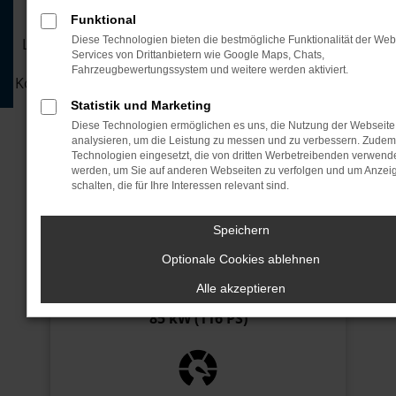
SUN.
Funktional
Diese Technologien bieten die bestmögliche Funktionalität der Web
Leasen Sie jetzt den Seat Leon ST für 289€ monatlich.
Services von Drittanbietern wie Google Maps, Chats,
Unser attraktives Leasingangebot mit flexiblen
Fahrzeugbewertungssystem und weitere werden aktiviert.
Konditionen sichert Ihnen den perfekten Einstieg in die
Zukunft des Fahrens.
Statistik und Marketing
Diese Technologien ermöglichen es uns, die Nutzung der Webseite
analysieren, um die Leistung zu messen und zu verbessern. Zude
JETZT ANFRAGEN
Technologien eingesetzt, die von dritten Werbetreibenden verwend
werden, um Sie auf anderen Webseiten zu verfolgen und um Anzei
JETZT ANRUFEN
schalten, die für Ihre Interessen relevant sind.
Speichern
Optionale Cookies ablehnen
Alle akzeptieren
Motor
85 kW (116 PS)