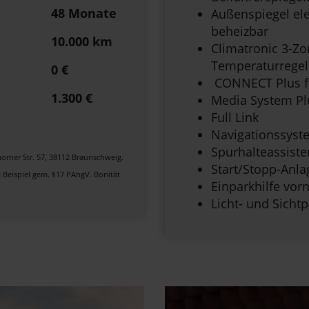
48 Monate
Außenspiegel elek
beheizbar
10.000 km
Climatronic 3-Zo
Temperaturrege
0 €
CONNECT Plus fü
1.300 €
Media System Plu
Full Link
Navigationssyst
Spurhalteassiste
rner Str. 57, 38112 Braunschweig.
Start/Stopp-Anla
e Beispiel gem. §17 PAngV. Bonität
Einparkhilfe vor
Licht- und Sicht