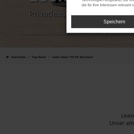
Technologien eingesetzt, die v
die für Ihre Interessen relevant s
Privatleasing mit Loyalisier
Speichern
Kraftstoffverbrauch (kombiniert) 5.6 l/100 km CO 2 -Emissionen (kom
Startseite
Top Deals
Leon Style 116 PS Benziner
Lease
Unser att