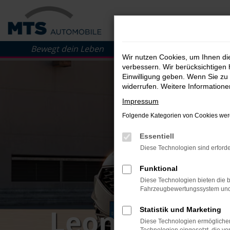
Zum
Hauptinhalt
springen
Wir nutzen Cookies, um Ihnen d
verbessern. Wir berücksichtigen 
Einwilligung geben. Wenn Sie zu 
widerrufen. Weitere Information
Impressum
Folgende Kategorien von Cookies werd
Essentiell
Diese Technologien sind erforde
Funktional
Diese Technologien bieten die b
Fahrzeugbewertungssystem und w
Leon Style 1
Statistik und Marketing
Diese Technologien ermöglichen