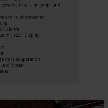
trisch einstell-, anklapp- und
nen mit elektronischer
lung
r 3 Jahre
s mit 12,9" Display
em
nt
ge mit Rekuperation
n und hinten
paket