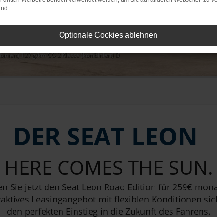
on dritten Werbetreibenden verwendet werden, um Sie auf anderen Webseiten zu ve
ind.
ung
Optionale Cookies ablehnen
biniert) 127 g/km CO 2 Klasse (kombiniert) D
DER SEAT LEON
HERE COMES THE SUN.
n Sie jetzt den Seat Leon Road Edition für 259€ mona
raktives Leasingangebot mit flexiblen Konditionen sic
den perfekten Einstieg in die Zukunft des Fahrens.