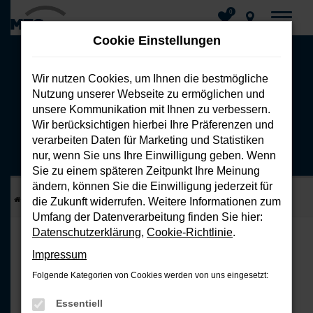
0
Cookie Einstellungen
Zum
Hauptinhalt
Wir nutzen Cookies, um Ihnen die bestmögliche
springen
Nutzung unserer Webseite zu ermöglichen und
Der Auto Abo Marktplatz
unsere Kommunikation mit Ihnen zu verbessern.
Jetzt dein Wunschauto einfach im Abo
Wir berücksichtigen hierbei Ihre Präferenzen und
verarbeiten Daten für Marketing und Statistiken
nur, wenn Sie uns Ihre Einwilligung geben. Wenn
Sie zu einem späteren Zeitpunkt Ihre Meinung
ändern, können Sie die Einwilligung jederzeit für
Startseite
Autoabo
die Zukunft widerrufen. Weitere Informationen zum
Umfang der Datenverarbeitung finden Sie hier:
Datenschutzerklärung
,
Cookie-Richtlinie
.
Impressum
Folgende Kategorien von Cookies werden von uns eingesetzt:
Essentiell