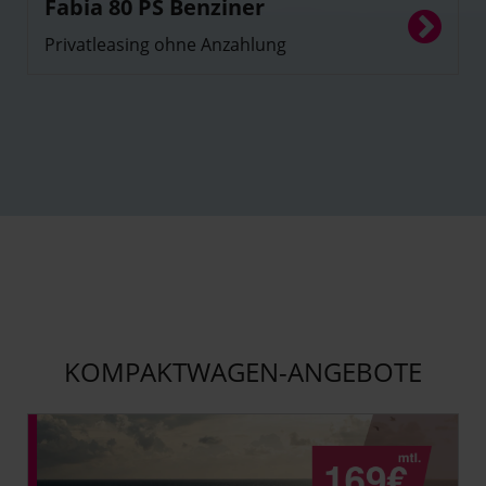
Fabia 80 PS Benziner
Energieverbrauch (komb.): 5,1 l /100 km; CO2-Emissionen
Privatleasing ohne Anzahlung
(komb.): 116 g/km;​ CO2-Klasse (komb.): D
KOMPAKTWAGEN-ANGEBOTE