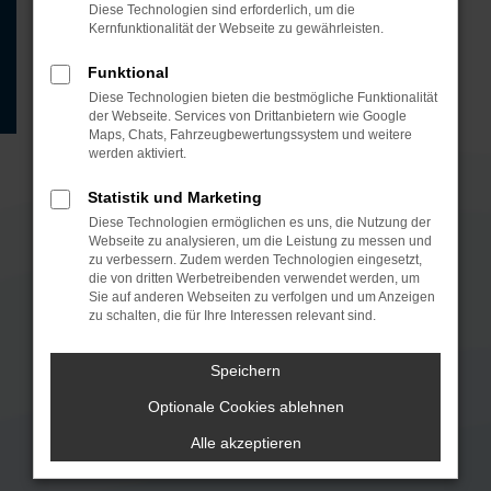
Diese Technologien sind erforderlich, um die
Kernfunktionalität der Webseite zu gewährleisten.
Funktional
Diese Technologien bieten die bestmögliche Funktionalität
der Webseite. Services von Drittanbietern wie Google
Maps, Chats, Fahrzeugbewertungssystem und weitere
werden aktiviert.
Statistik und Marketing
Neuwagen zu Top-Konditionen
Diese Technologien ermöglichen es uns, die Nutzung der
Webseite zu analysieren, um die Leistung zu messen und
MTS Automobile in Oberursel, Friedberg und Neu-
zu verbessern. Zudem werden Technologien eingesetzt,
Anspach: große Auswahl vom E‑Auto bis SUV,
die von dritten Werbetreibenden verwendet werden, um
Sie auf anderen Webseiten zu verfolgen und um Anzeigen
persönliche Beratung & Probefahrt. Kauf, Leasing,
zu schalten, die für Ihre Interessen relevant sind.
Finanzierung – mit Inzahlungnahme und Service.
Speichern
Optionale Cookies ablehnen
MARKENAUSWAHL
Alle akzeptieren