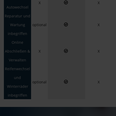
X
X
Autowechsel
Reparatur und
Wartung
optional
X
inbegriffen
Online
Abschließen &
X
X
Verwalten
Reifenwechsel
und
optional
X
Winterräder
inbegriffen